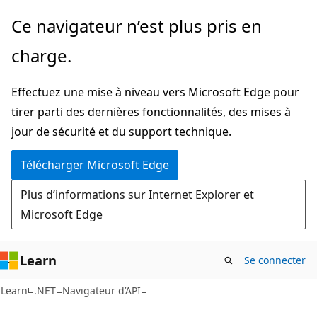
Passer
Passer
Ce navigateur n’est plus pris en
directement
à
charge.
au
la
contenu
navigation
Effectuez une mise à niveau vers Microsoft Edge pour
principal
dans
tirer parti des dernières fonctionnalités, des mises à
la
jour de sécurité et du support technique.
page
Télécharger Microsoft Edge
Plus d’informations sur Internet Explorer et
Microsoft Edge
Learn
Se connecter
C#
Learn
.NET
Navigateur d’API