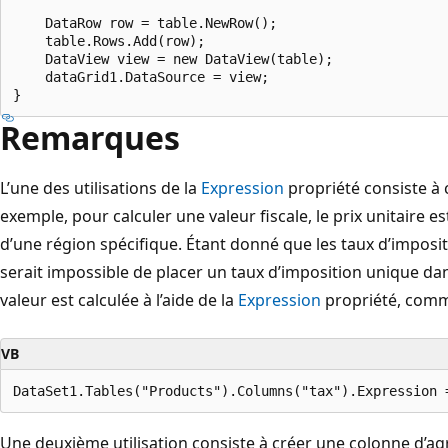
    DataRow row = table.NewRow();

    table.Rows.Add(row);

    DataView view = new DataView(table);

    dataGrid1.DataSource = view;

Remarques
L’une des utilisations de la
Expression
propriété consiste à 
exemple, pour calculer une valeur fiscale, le prix unitaire e
d’une région spécifique. Étant donné que les taux d’impositio
serait impossible de placer un taux d’imposition unique dans
valeur est calculée à l’aide de la
Expression
propriété, comme
VB
Une deuxième utilisation consiste à créer une colonne d’