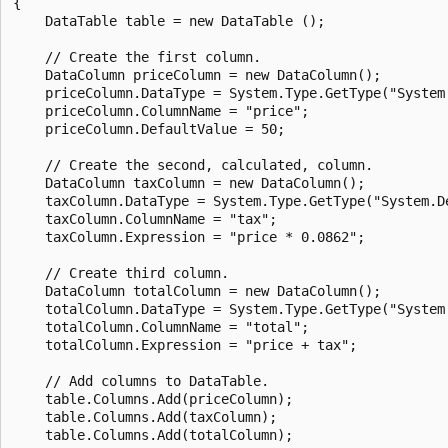
{

    DataTable table = new DataTable ();

    // Create the first column.

    DataColumn priceColumn = new DataColumn();

    priceColumn.DataType = System.Type.GetType("System.
    priceColumn.ColumnName = "price";

    priceColumn.DefaultValue = 50;

    // Create the second, calculated, column.

    DataColumn taxColumn = new DataColumn();

    taxColumn.DataType = System.Type.GetType("System.De
    taxColumn.ColumnName = "tax";

    taxColumn.Expression = "price * 0.0862";

    // Create third column.

    DataColumn totalColumn = new DataColumn();

    totalColumn.DataType = System.Type.GetType("System.
    totalColumn.ColumnName = "total";

    totalColumn.Expression = "price + tax";

    // Add columns to DataTable.

    table.Columns.Add(priceColumn);

    table.Columns.Add(taxColumn);

    table.Columns.Add(totalColumn);
