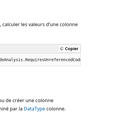
s, calculer les valeurs d’une colonne
Copier
deAnalysis.RequiresUnreferencedCode("Members from types 
 ou de créer une colonne
miné par la
DataType
colonne.