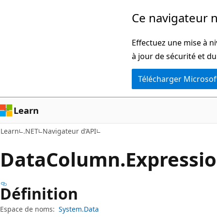
Passer
Passer
Ce navigateur n
directement
à
au
la
Effectuez une mise à ni
contenu
navigation
à jour de sécurité et d
principal
dans
Télécharger Microsof
la
page
Learn
Learn
.NET
Navigateur d’API
Data
Column.
Expressio
Définition
Espace de noms:
System.Data