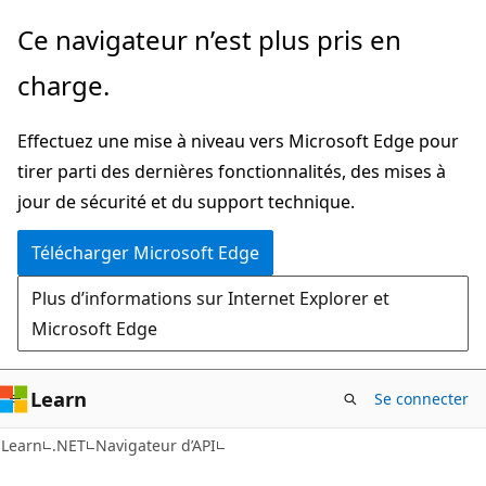
Passer
Passer
Ce navigateur n’est plus pris en
directement
à
charge.
au
la
contenu
navigation
Effectuez une mise à niveau vers Microsoft Edge pour
principal
dans
tirer parti des dernières fonctionnalités, des mises à
la
jour de sécurité et du support technique.
page
Télécharger Microsoft Edge
Plus d’informations sur Internet Explorer et
Microsoft Edge
Learn
Se connecter
C#
Learn
.NET
Navigateur d’API