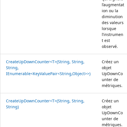
l’augmentat
ion ou la
diminution
des valeurs
lorsque
l’instrumen
t est
observé.
CreateUpDownCounter<T>(String, String,
Créez un
String,
objet
IEnumerable<KeyValuePair<String,Object>>)
UpDownCo
unter de
métriques.
CreateUpDownCounter<T>(String, String,
Créez un
String)
objet
UpDownCo
unter de
métriques.