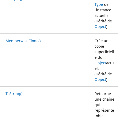
Type
de
l’instance
actuelle.
(Hérité de
Object
)
MemberwiseClone()
Crée une
copie
superficiell
e du
Object
actu
el.
(Hérité de
Object
)
ToString()
Retourne
une chaîne
qui
représente
l’objet