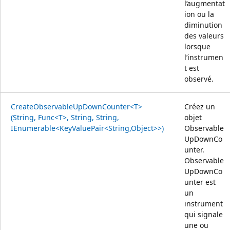
l’augmentat
ion ou la
diminution
des valeurs
lorsque
l’instrumen
t est
observé.
CreateObservableUpDownCounter<T>
Créez un
(String, Func<T>, String, String,
objet
IEnumerable<KeyValuePair<String,Object>>)
Observable
UpDownCo
unter.
Observable
UpDownCo
unter est
un
instrument
qui signale
une ou