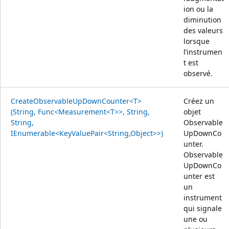
ion ou la
diminution
des valeurs
lorsque
l’instrumen
t est
observé.
CreateObservableUpDownCounter<T>
Créez un
(String, Func<Measurement<T>>, String,
objet
String,
Observable
IEnumerable<KeyValuePair<String,Object>>)
UpDownCo
unter.
Observable
UpDownCo
unter est
un
instrument
qui signale
une ou