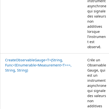
instrument
asynchrone
qui signale
des valeurs
non
additives
lorsque
l’instrumen
t est
observé.
CreateObservableGauge<T>(String,
Crée un
Func<IEnumerable<Measurement<T>>>,
Observable
String, String)
Gauge, qui
est un
instrument
asynchrone
qui signale
des valeurs
non
additives