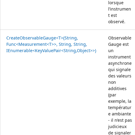
lorsque
l’instrumen
t est
observé.
CreateObservableGauge<T>(String,
Observable
Func<Measurement<T>>, String, String,
Gauge est
IEnumerable<KeyValuePair<String,Object>>)
un
instrument
asynchrone
qui signale
des valeurs
non
additives
(par
exemple, la
températur
e ambiante
- il n’est pas
judicieux
de signaler