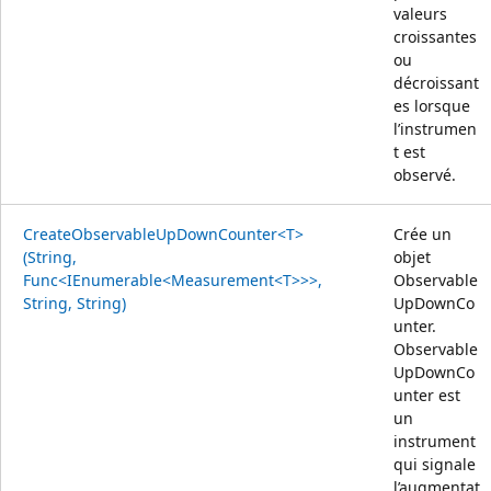
valeurs
croissantes
ou
décroissant
es lorsque
l’instrumen
t est
observé.
CreateObservableUpDownCounter<T>
Crée un
(String,
objet
Func<IEnumerable<Measurement<T>>>,
Observable
String, String)
UpDownCo
unter.
Observable
UpDownCo
unter est
un
instrument
qui signale
l’augmentat