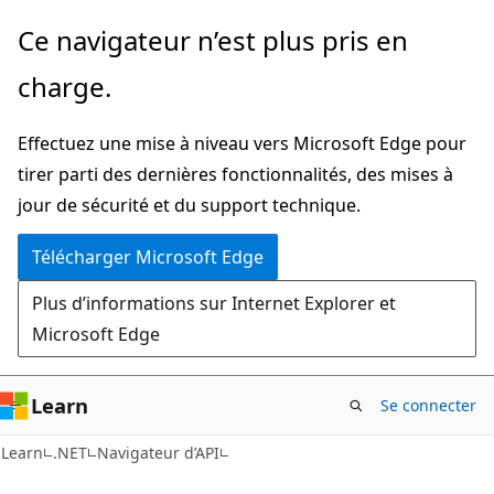
Passer
Passer
Ce navigateur n’est plus pris en
directement
à
charge.
au
la
contenu
navigation
Effectuez une mise à niveau vers Microsoft Edge pour
principal
dans
tirer parti des dernières fonctionnalités, des mises à
la
jour de sécurité et du support technique.
page
Télécharger Microsoft Edge
Plus d’informations sur Internet Explorer et
Microsoft Edge
Learn
Se connecter
C#
Learn
.NET
Navigateur d’API