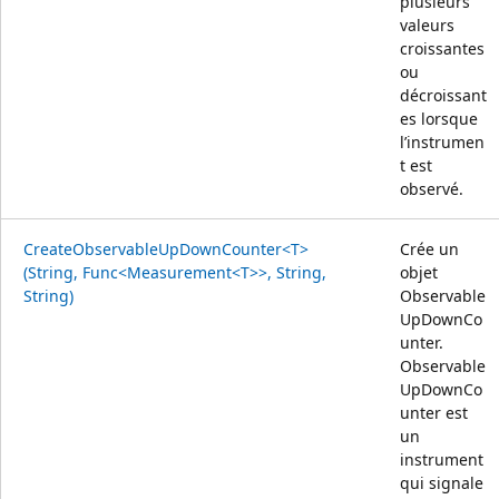
plusieurs
valeurs
croissantes
ou
décroissant
es lorsque
l’instrumen
t est
observé.
CreateObservableUpDownCounter<T>
Crée un
(String, Func<Measurement<T>>, String,
objet
String)
Observable
UpDownCo
unter.
Observable
UpDownCo
unter est
un
instrument
qui signale