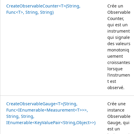
CreateObservableCounter<T>(String,
Crée un
Func<T>, String, String)
Observable
Counter,
qui est un
instrument
qui signale
des valeurs
monotoniq
uement
croissantes
lorsque
l’instrumen
t est
observé.
CreateObservableGauge<T>(String,
Crée une
Func<IEnumerable<Measurement<T>>>,
instance
String, String,
Observable
IEnumerable<KeyValuePair<String,Object>>)
Gauge, qui
est un