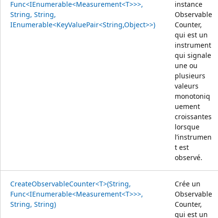
Func<IEnumerable<Measurement<T>>>,
instance
String, String,
Observable
IEnumerable<KeyValuePair<String,Object>>)
Counter,
qui est un
instrument
qui signale
une ou
plusieurs
valeurs
monotoniq
uement
croissantes
lorsque
l’instrumen
t est
observé.
CreateObservableCounter<T>(String,
Crée un
Func<IEnumerable<Measurement<T>>>,
Observable
String, String)
Counter,
qui est un