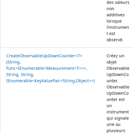
des valeurs
non
additives
lorsque
l’instrumen
t est
observé.
CreateObservableUpDownCounter<T>
Créez un
(String,
objet
Func<IEnumerable<Measurement<T>>>,
Observable
String, String,
UpDownCo
IEnumerable<KeyValuePair<String,Object>>)
unter.
Observable
UpDownCo
unter est
un
instrument
qui signale
une ou
plusieurs