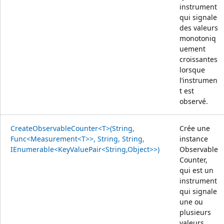
instrument
qui signale
des valeurs
monotoniq
uement
croissantes
lorsque
l’instrumen
t est
observé.
CreateObservableCounter<T>(String,
Crée une
Func<Measurement<T>>, String, String,
instance
IEnumerable<KeyValuePair<String,Object>>)
Observable
Counter,
qui est un
instrument
qui signale
une ou
plusieurs
valeurs