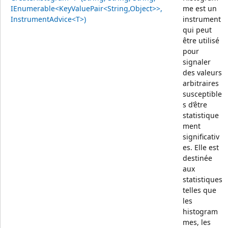
IEnumerable<KeyValuePair<String,Object>>,
me est un
InstrumentAdvice<T>)
instrument
qui peut
être utilisé
pour
signaler
des valeurs
arbitraires
susceptible
s d’être
statistique
ment
significativ
es. Elle est
destinée
aux
statistiques
telles que
les
histogram
mes, les