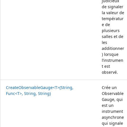
judicieux
de signaler
la valeur de
températur
e de
plusieurs
salles et de
les
additionner
) lorsque
l’instrumen
t est
observé.
CreateObservableGauge<T>(String,
Crée un
Func<T>, String, String)
Observable
Gauge, qui
est un
instrument
asynchrone
qui signale