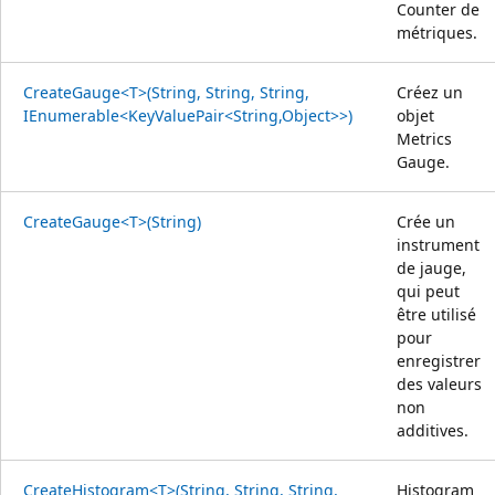
Counter de
métriques.
CreateGauge<T>(String, String, String,
Créez un
IEnumerable<KeyValuePair<String,Object>>)
objet
Metrics
Gauge.
CreateGauge<T>(String)
Crée un
instrument
de jauge,
qui peut
être utilisé
pour
enregistrer
des valeurs
non
additives.
CreateHistogram<T>(String, String, String,
Histogram