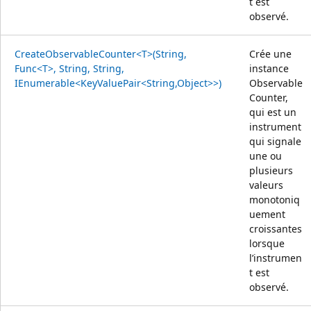
t est
observé.
CreateObservableCounter<T>(String,
Crée une
Func<T>, String, String,
instance
IEnumerable<KeyValuePair<String,Object>>)
Observable
Counter,
qui est un
instrument
qui signale
une ou
plusieurs
valeurs
monotoniq
uement
croissantes
lorsque
l’instrumen
t est
observé.