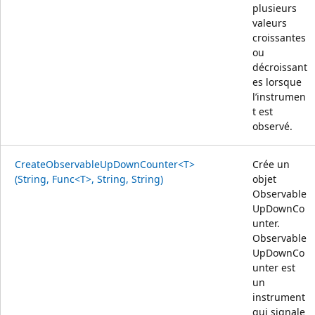
plusieurs
valeurs
croissantes
ou
décroissant
es lorsque
l’instrumen
t est
observé.
CreateObservableUpDownCounter<T>
Crée un
(String, Func<T>, String, String)
objet
Observable
UpDownCo
unter.
Observable
UpDownCo
unter est
un
instrument
qui signale