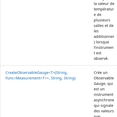
la valeur de
températur
e de
plusieurs
salles et de
les
additionner
) lorsque
l’instrumen
t est
observé.
CreateObservableGauge<T>(String,
Crée un
Func<Measurement<T>>, String, String)
Observable
Gauge, qui
est un
instrument
asynchrone
qui signale
des valeurs
non