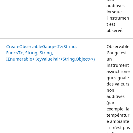
additives
lorsque
l’instrumen
t est
observé.
CreateObservableGauge<T>(String,
Observable
Func<T>, String, String,
Gauge est
IEnumerable<KeyValuePair<String,Object>>)
un
instrument
asynchrone
qui signale
des valeurs
non
additives
(par
exemple, la
températur
e ambiante
- il n’est pas