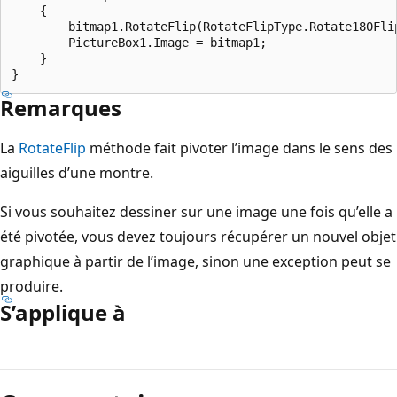
    {

        bitmap1.RotateFlip(RotateFlipType.Rotate180Flip
        PictureBox1.Image = bitmap1;

    }

Remarques
La
RotateFlip
méthode fait pivoter l’image dans le sens des
aiguilles d’une montre.
Si vous souhaitez dessiner sur une image une fois qu’elle a
été pivotée, vous devez toujours récupérer un nouvel objet
graphique à partir de l’image, sinon une exception peut se
produire.
S’applique à
Mode
lecture