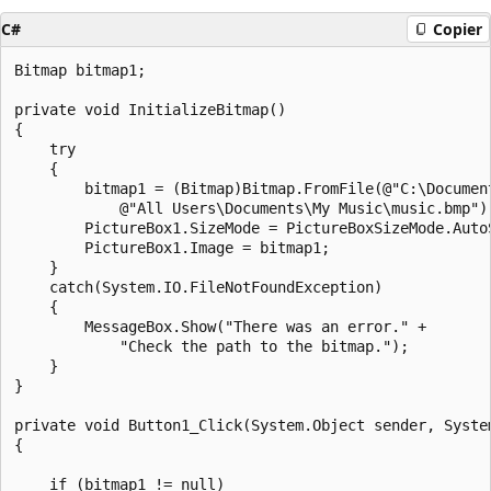
C#
Copier
Bitmap bitmap1;

private void InitializeBitmap()

{

    try

    {

        bitmap1 = (Bitmap)Bitmap.FromFile(@"C:\Document
            @"All Users\Documents\My Music\music.bmp");
        PictureBox1.SizeMode = PictureBoxSizeMode.AutoS
        PictureBox1.Image = bitmap1;

    }

    catch(System.IO.FileNotFoundException)

    {

        MessageBox.Show("There was an error." + 

            "Check the path to the bitmap.");

    }

}

private void Button1_Click(System.Object sender, System
{

    if (bitmap1 != null)
