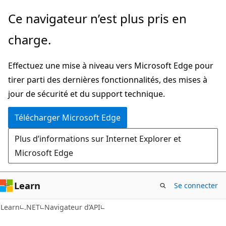
Passer
Passer
Ce navigateur n’est plus pris en
directement
à
charge.
au
la
contenu
navigation
Effectuez une mise à niveau vers Microsoft Edge pour
principal
dans
tirer parti des dernières fonctionnalités, des mises à
la
jour de sécurité et du support technique.
page
Télécharger Microsoft Edge
Plus d’informations sur Internet Explorer et
Microsoft Edge
Learn
Se connecter
C#
Learn
.NET
Navigateur d’API