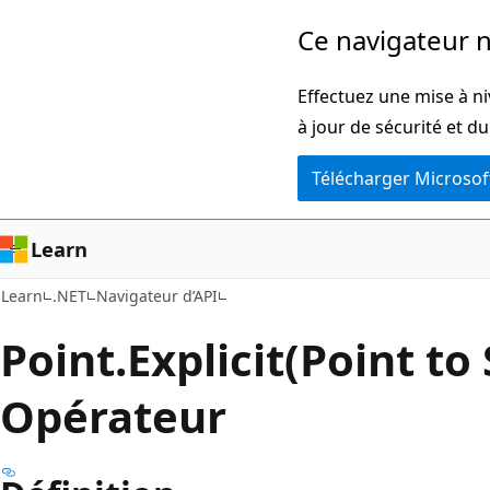
Passer
Passer
Ce navigateur n
directement
à
au
la
Effectuez une mise à ni
contenu
navigation
à jour de sécurité et d
principal
dans
Télécharger Microsof
la
page
Learn
Learn
.NET
Navigateur d’API
Point.
Explicit(Point to 
Opérateur