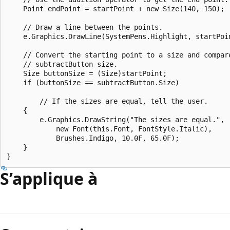
    Point endPoint = startPoint + new Size(140, 150);

    // Draw a line between the points.

    e.Graphics.DrawLine(SystemPens.Highlight, startPoin
    // Convert the starting point to a size and compare
    // subtractButton size.  

    Size buttonSize = (Size)startPoint;

    if (buttonSize == subtractButton.Size)

        // If the sizes are equal, tell the user.

    {

        e.Graphics.DrawString("The sizes are equal.", 

            new Font(this.Font, FontStyle.Italic), 

            Brushes.Indigo, 10.0F, 65.0F);

    }

S’applique à