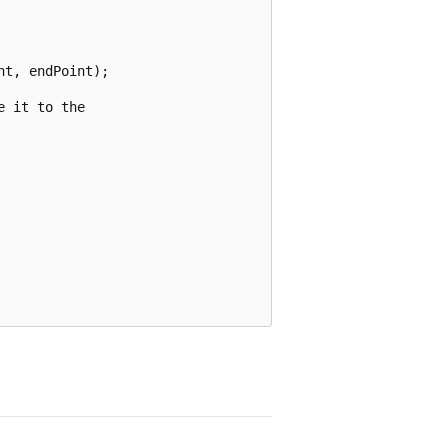
t, endPoint);

 it to the
