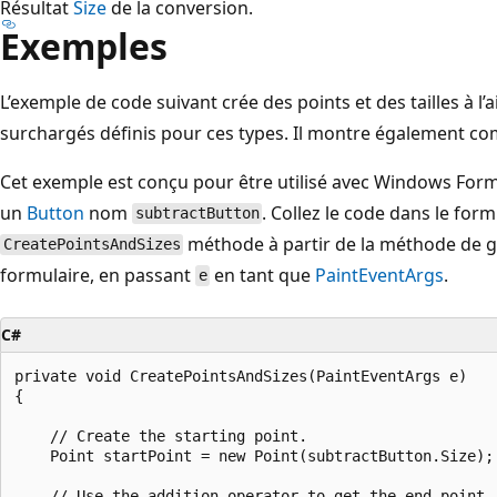
Résultat
Size
de la conversion.
Exemples
L’exemple de code suivant crée des points et des tailles à l
surchargés définis pour ces types. Il montre également co
Cet exemple est conçu pour être utilisé avec Windows Form
un
Button
nom
. Collez le code dans le form
subtractButton
méthode à partir de la méthode de 
CreatePointsAndSizes
formulaire, en passant
en tant que
PaintEventArgs
.
e
C#
private void CreatePointsAndSizes(PaintEventArgs e)

{

    // Create the starting point.

    Point startPoint = new Point(subtractButton.Size);

    // Use the addition operator to get the end point.
