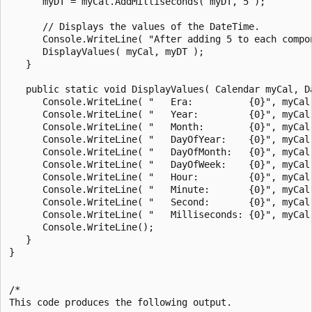
      myDT = myCal.AddMilliseconds( myDT, 5 );

      // Displays the values of the DateTime.

      Console.WriteLine( "After adding 5 to each compon
      DisplayValues( myCal, myDT );

   }

   public static void DisplayValues( Calendar myCal, Da
      Console.WriteLine( "   Era:          {0}", myCal.
      Console.WriteLine( "   Year:         {0}", myCal.
      Console.WriteLine( "   Month:        {0}", myCal.
      Console.WriteLine( "   DayOfYear:    {0}", myCal.
      Console.WriteLine( "   DayOfMonth:   {0}", myCal.
      Console.WriteLine( "   DayOfWeek:    {0}", myCal.
      Console.WriteLine( "   Hour:         {0}", myCal.
      Console.WriteLine( "   Minute:       {0}", myCal.
      Console.WriteLine( "   Second:       {0}", myCal.
      Console.WriteLine( "   Milliseconds: {0}", myCal.
      Console.WriteLine();

   }

}

/*

This code produces the following output.
