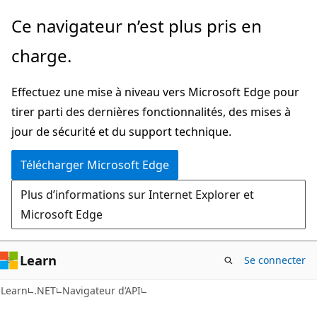
Passer
Passer
Ce navigateur n’est plus pris en
directement
à
charge.
au
la
contenu
navigation
Effectuez une mise à niveau vers Microsoft Edge pour
principal
dans
tirer parti des dernières fonctionnalités, des mises à
la
jour de sécurité et du support technique.
page
Télécharger Microsoft Edge
Plus d’informations sur Internet Explorer et
Microsoft Edge
Learn
Se connecter
C#
Learn
.NET
Navigateur d’API