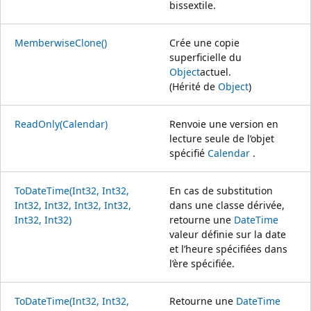
bissextile.
MemberwiseClone()
Crée une copie
superficielle du
Object
actuel.
(Hérité de
Object
)
ReadOnly(Calendar)
Renvoie une version en
lecture seule de l’objet
spécifié
Calendar
.
ToDateTime(Int32, Int32,
En cas de substitution
Int32, Int32, Int32, Int32,
dans une classe dérivée,
Int32, Int32)
retourne une
DateTime
valeur définie sur la date
et l’heure spécifiées dans
l’ère spécifiée.
ToDateTime(Int32, Int32,
Retourne une
DateTime