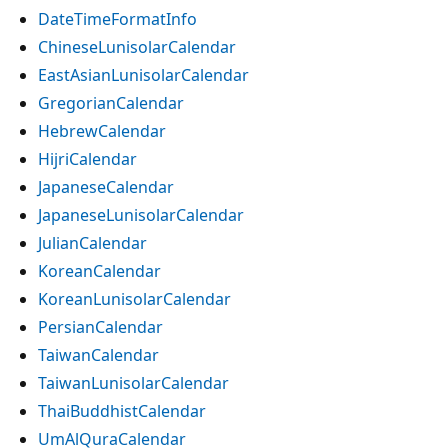
DateTimeFormatInfo
ChineseLunisolarCalendar
EastAsianLunisolarCalendar
GregorianCalendar
HebrewCalendar
HijriCalendar
JapaneseCalendar
JapaneseLunisolarCalendar
JulianCalendar
KoreanCalendar
KoreanLunisolarCalendar
PersianCalendar
TaiwanCalendar
TaiwanLunisolarCalendar
ThaiBuddhistCalendar
UmAlQuraCalendar