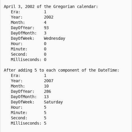
April 3, 2002 of the Gregorian calendar:

   Era:          1

   Year:         2002

   Month:        4

   DayOfYear:    93

   DayOfMonth:   3

   DayOfWeek:    Wednesday

   Hour:         0

   Minute:       0

   Second:       0

   Milliseconds: 0

After adding 5 to each component of the DateTime:

   Era:          1

   Year:         2007

   Month:        10

   DayOfYear:    286

   DayOfMonth:   13

   DayOfWeek:    Saturday

   Hour:         5

   Minute:       5

   Second:       5

   Milliseconds: 5
