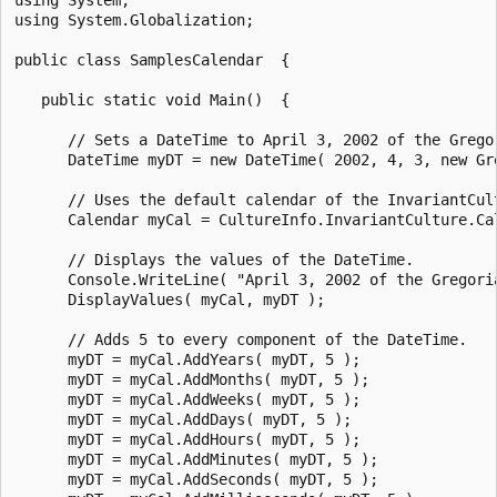
using System.Globalization;

public class SamplesCalendar  {

   public static void Main()  {

      // Sets a DateTime to April 3, 2002 of the Gregor
      DateTime myDT = new DateTime( 2002, 4, 3, new Gre
      // Uses the default calendar of the InvariantCult
      Calendar myCal = CultureInfo.InvariantCulture.Cal
      // Displays the values of the DateTime.

      Console.WriteLine( "April 3, 2002 of the Gregoria
      DisplayValues( myCal, myDT );

      // Adds 5 to every component of the DateTime.

      myDT = myCal.AddYears( myDT, 5 );

      myDT = myCal.AddMonths( myDT, 5 );

      myDT = myCal.AddWeeks( myDT, 5 );

      myDT = myCal.AddDays( myDT, 5 );

      myDT = myCal.AddHours( myDT, 5 );

      myDT = myCal.AddMinutes( myDT, 5 );

      myDT = myCal.AddSeconds( myDT, 5 );
