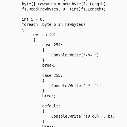
        byte[] rawbytes = new byte[fs.Length];

        fs.Read(rawbytes, 0, (int)fs.Length);

        int i = 0;

        foreach (byte b in rawbytes)

        {

             switch (b)

             {

                 case 254:

                 {

                     Console.Write("-%- ");

                 }

                 break;

                 case 255:

                 {

                     Console.Write("-*- ");

                 }

                 break;

                 default:

                 {

                     Console.Write("{0:d3} ", b);

                 }

                 break;
