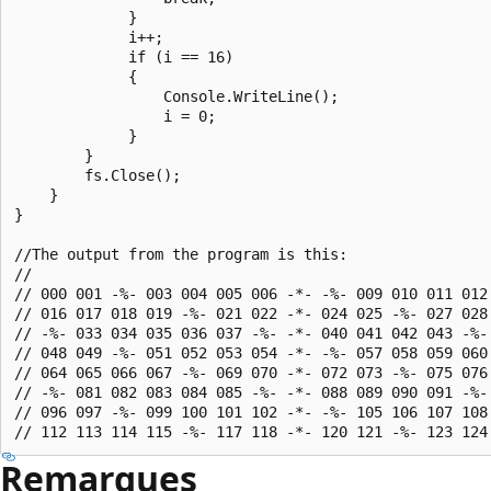
             }

             i++;

             if (i == 16)

             {

                 Console.WriteLine();

                 i = 0;

             }

        }

        fs.Close();

    }

}

//The output from the program is this:

//

// 000 001 -%- 003 004 005 006 -*- -%- 009 010 011 012 
// 016 017 018 019 -%- 021 022 -*- 024 025 -%- 027 028 
// -%- 033 034 035 036 037 -%- -*- 040 041 042 043 -%- 
// 048 049 -%- 051 052 053 054 -*- -%- 057 058 059 060 
// 064 065 066 067 -%- 069 070 -*- 072 073 -%- 075 076 
// -%- 081 082 083 084 085 -%- -*- 088 089 090 091 -%- 
// 096 097 -%- 099 100 101 102 -*- -%- 105 106 107 108 
Remarques