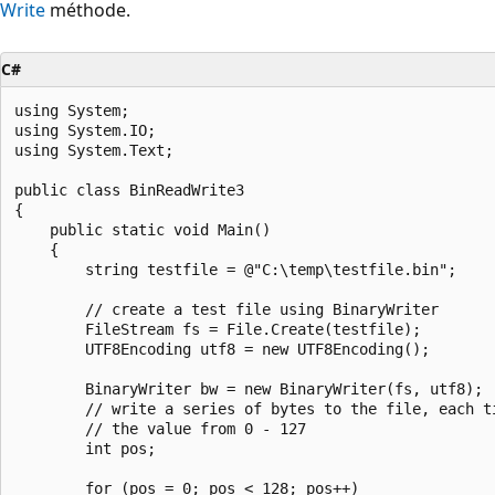
Write
méthode.
C#
using System;

using System.IO;

using System.Text;

public class BinReadWrite3

{

    public static void Main()

    {

        string testfile = @"C:\temp\testfile.bin";

        // create a test file using BinaryWriter

        FileStream fs = File.Create(testfile);

        UTF8Encoding utf8 = new UTF8Encoding();

        BinaryWriter bw = new BinaryWriter(fs, utf8);

        // write a series of bytes to the file, each ti
        // the value from 0 - 127

        int pos;

        for (pos = 0; pos < 128; pos++)
