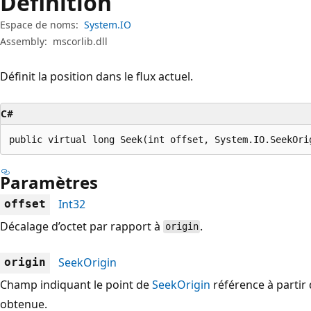
Définition
Espace de noms:
System.IO
Assembly:
mscorlib.dll
Définit la position dans le flux actuel.
C#
public virtual long Seek(int offset, System.IO.SeekOri
Paramètres
Int32
offset
Décalage d’octet par rapport à
.
origin
SeekOrigin
origin
Champ indiquant le point de
SeekOrigin
référence à partir 
obtenue.