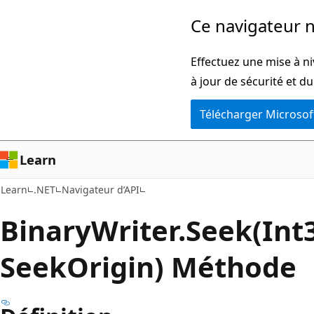
Passer
Passer
Ce navigateur n
directement
à
au
la
Effectuez une mise à ni
contenu
navigation
à jour de sécurité et d
principal
dans
Télécharger Microsof
la
page
Learn
Learn
.NET
Navigateur d’API
Binary
Writer.
Seek(Int
SeekOrigin) Méthode