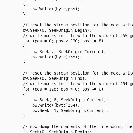
        {

            bw.Write((byte)pos);

        }

        // reset the stream position for the next write
        bw.Seek(0, SeekOrigin.Begin);

        // write marks in file with the value of 255 go
        for (pos = 0; pos < 120; pos += 8)

        {

            bw.Seek(7, SeekOrigin.Current);

            bw.Write((byte)255);

        }

        // reset the stream position for the next write
        bw.Seek(0, SeekOrigin.End);

        // write marks in file with the value of 254 go
        for (pos = 128; pos > 6; pos -= 6)

        {

            bw.Seek(-6, SeekOrigin.Current);

            bw.Write((byte)254);

            bw.Seek(-1, SeekOrigin.Current);

        }

        // now dump the contents of the file using the 
        fs.Seek(0, SeekOrigin.Begin);
