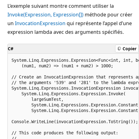
L’exemple suivant montre comment utiliser la
Invoke(Expression, Expression[])
méthode pour créer
un
InvocationExpression
qui représente l’appel d’une
expression lambda avec des arguments spécifiés.
C#
Copier
System.Linq.Expressions.Expression<Func<int, int, bo
    (num1, num2) => (num1 + num2) > 1000;

// Create an InvocationExpression that represents ap
// the arguments '539' and '281' to the lambda expre
System.Linq.Expressions.InvocationExpression invocat
    System.Linq.Expressions.Expression.Invoke(

        largeSumTest,

        System.Linq.Expressions.Expression.Constant(
        System.Linq.Expressions.Expression.Constant(
Console.WriteLine(invocationExpression.ToString());

// This code produces the following output:

//
