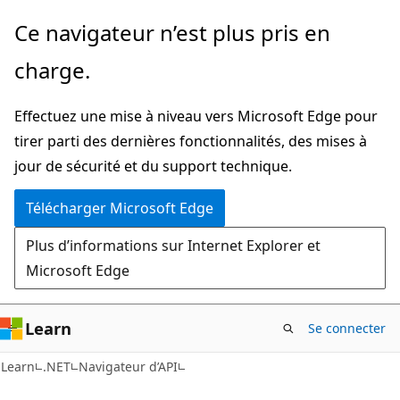
Passer
Passer
Ce navigateur n’est plus pris en
directement
à
charge.
au
la
contenu
navigation
Effectuez une mise à niveau vers Microsoft Edge pour
principal
dans
tirer parti des dernières fonctionnalités, des mises à
la
jour de sécurité et du support technique.
page
Télécharger Microsoft Edge
Plus d’informations sur Internet Explorer et
Microsoft Edge
Learn
Se connecter
C#
Learn
.NET
Navigateur d’API