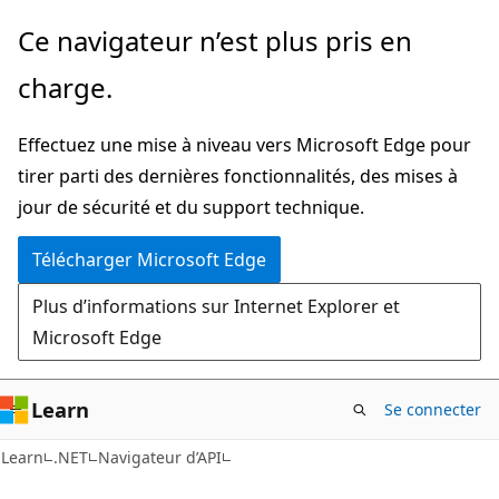
Passer
Passer
Ce navigateur n’est plus pris en
directement
à
charge.
au
la
contenu
navigation
Effectuez une mise à niveau vers Microsoft Edge pour
principal
dans
tirer parti des dernières fonctionnalités, des mises à
la
jour de sécurité et du support technique.
page
Télécharger Microsoft Edge
Plus d’informations sur Internet Explorer et
Microsoft Edge
Learn
Se connecter
C#
Learn
.NET
Navigateur d’API