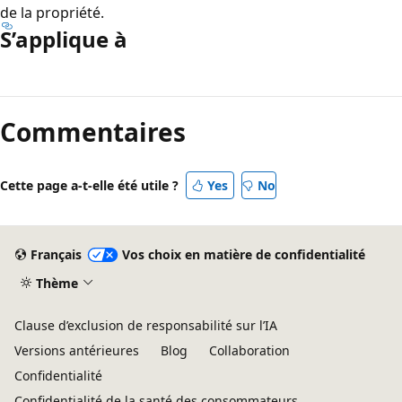
de la propriété.
S’applique à
Mode
lecture
Commentaires
désactivé
Cette page a-t-elle été utile ?
Yes
No
Français
Vos choix en matière de confidentialité
Thème
Clause d’exclusion de responsabilité sur l’IA
Versions antérieures
Blog
Collaboration
Confidentialité
Confidentialité de la santé des consommateurs