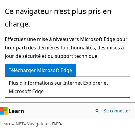
Passer
Passer
Ce navigateur n’est plus pris en
directement
à
charge.
au
la
contenu
navigation
Effectuez une mise à niveau vers Microsoft Edge pour
principal
dans
tirer parti des dernières fonctionnalités, des mises à
la
jour de sécurité et du support technique.
page
Télécharger Microsoft Edge
Plus d’informations sur Internet Explorer et
Microsoft Edge
Learn
Se connecter
C#
Learn
.NET
Navigateur d’API