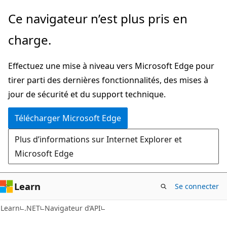
Passer
Passer
Ce navigateur n’est plus pris en
directement
à
charge.
au
la
contenu
navigation
Effectuez une mise à niveau vers Microsoft Edge pour
principal
dans
tirer parti des dernières fonctionnalités, des mises à
la
jour de sécurité et du support technique.
page
Télécharger Microsoft Edge
Plus d’informations sur Internet Explorer et
Microsoft Edge
Learn
Se connecter
C#
Learn
.NET
Navigateur d’API