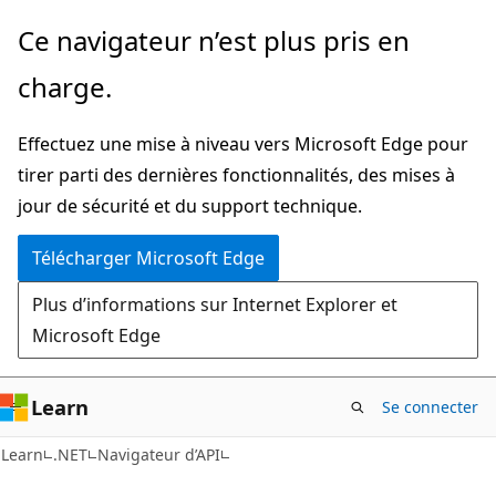
Passer
Passer
Ce navigateur n’est plus pris en
directement
à
charge.
au
la
contenu
navigation
Effectuez une mise à niveau vers Microsoft Edge pour
principal
dans
tirer parti des dernières fonctionnalités, des mises à
la
jour de sécurité et du support technique.
page
Télécharger Microsoft Edge
Plus d’informations sur Internet Explorer et
Microsoft Edge
Learn
Se connecter
C#
Learn
.NET
Navigateur d’API