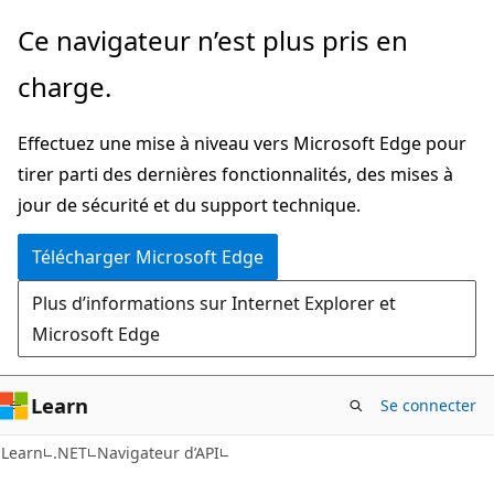
Passer
Passer
Ce navigateur n’est plus pris en
directement
à
charge.
au
la
contenu
navigation
Effectuez une mise à niveau vers Microsoft Edge pour
principal
dans
tirer parti des dernières fonctionnalités, des mises à
la
jour de sécurité et du support technique.
page
Télécharger Microsoft Edge
Plus d’informations sur Internet Explorer et
Microsoft Edge
Learn
Se connecter
C#
Learn
.NET
Navigateur d’API