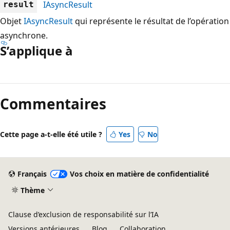
IAsyncResult
result
Objet
IAsyncResult
qui représente le résultat de l’opération
asynchrone.
S’applique à
Mode
lecture
Commentaires
désactivé
Cette page a-t-elle été utile ?
Yes
No
Français
Vos choix en matière de confidentialité
Thème
Clause d’exclusion de responsabilité sur l’IA
Versions antérieures
Blog
Collaboration