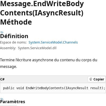
Message.
End
Write
Body
Contents(IAsyncResult)
Méthode
Définition
Espace de noms:
System.ServiceModel.Channels
Assembly:
System.ServiceModel.dll
Termine l’écriture asynchrone du contenu du corps du
message.
C#
Copier
public void EndWriteBodyContents(IAsyncResult result);
Paramètres