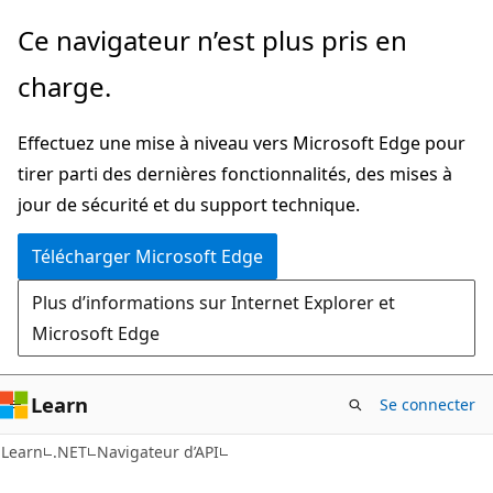
Passer
Passer
Ce navigateur n’est plus pris en
directement
à
charge.
au
la
contenu
navigation
Effectuez une mise à niveau vers Microsoft Edge pour
principal
dans
tirer parti des dernières fonctionnalités, des mises à
la
jour de sécurité et du support technique.
page
Télécharger Microsoft Edge
Plus d’informations sur Internet Explorer et
Microsoft Edge
Learn
Se connecter
C#
Learn
.NET
Navigateur d’API