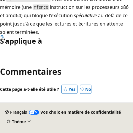
mémoire (une
instruction sur les processeurs x86
mfence
et amd64) qui bloque l’exécution
spéculative
au-delà de ce
point jusqu’à ce que les lectures et écritures en attente
soient terminées.
S’applique à
Mode
lecture
Commentaires
désactivé
Cette page a-t-elle été utile ?
Yes
No
Français
Vos choix en matière de confidentialité
Thème