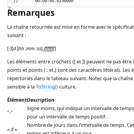
Remarques
La chaîne retournée est mise en forme avec le spécificat
suivant :
[-][
d
.]
hh
:
mm
:
ss
[.
fffffff
]
Les éléments entre crochets ([ et ]) peuvent ne pas être 
points et points ( : et.) sont des caractères littérals. Le
répertoriés dans le tableau suivant. Notez que la chaîn
sensible à la
ToString()
culture.
Élément
Description
Signe moins, qui indique un intervalle de temps
"-"
pour un intervalle de temps positif.
Nombre de jours dans l’intervalle de temps. Cet 
«
d
»
temps est inférieur à un jour.