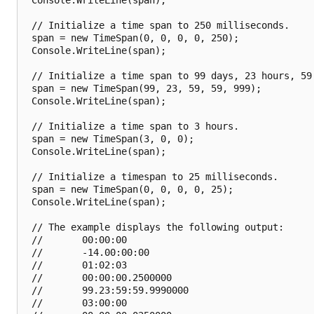
 // Initialize a time span to 250 milliseconds.

 span = new TimeSpan(0, 0, 0, 0, 250);

 Console.WriteLine(span);

 // Initialize a time span to 99 days, 23 hours, 59 
 span = new TimeSpan(99, 23, 59, 59, 999);

 Console.WriteLine(span);

 // Initialize a time span to 3 hours.

 span = new TimeSpan(3, 0, 0);

 Console.WriteLine(span);

 // Initialize a timespan to 25 milliseconds.

 span = new TimeSpan(0, 0, 0, 0, 25);

 Console.WriteLine(span);

 // The example displays the following output:

 //       00:00:00

 //       -14.00:00:00

 //       01:02:03

 //       00:00:00.2500000

 //       99.23:59:59.9990000

 //       03:00:00
