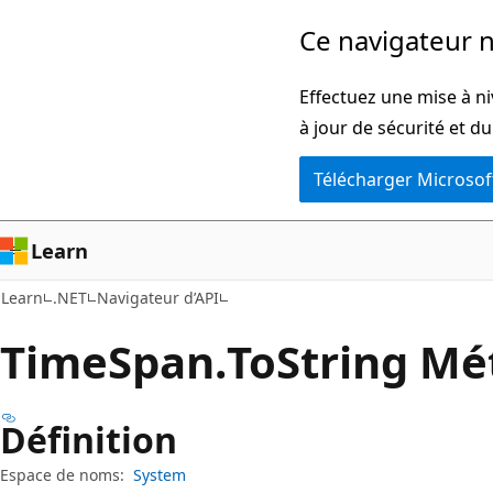
Passer
Passer
Ce navigateur n
directement
à
au
la
Effectuez une mise à ni
contenu
navigation
à jour de sécurité et d
principal
dans
Télécharger Microsof
la
page
Learn
Learn
.NET
Navigateur d’API
Time
Span.
To
String M
Définition
Espace de noms:
System