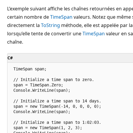
L’exemple suivant affiche les chaînes retournées en app
certain nombre de
TimeSpan
valeurs. Notez que même si
directement la
ToString
méthode, elle est appelée par l
lorsqu’elle tente de convertir une
TimeSpan
valeur en s
chaîne.
C#
 TimeSpan span;

 // Initialize a time span to zero.

 span = TimeSpan.Zero;

 Console.WriteLine(span);

 // Initialize a time span to 14 days.

 span = new TimeSpan(-14, 0, 0, 0, 0);

 Console.WriteLine(span);

 // Initialize a time span to 1:02:03.

 span = new TimeSpan(1, 2, 3);

 Console.WriteLine(span);
