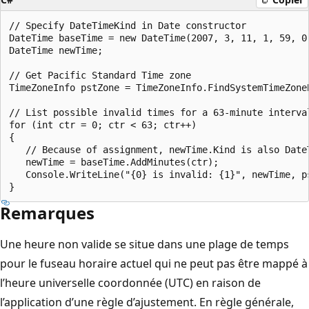
// Specify DateTimeKind in Date constructor

DateTime baseTime = new DateTime(2007, 3, 11, 1, 59, 0,
DateTime newTime;

// Get Pacific Standard Time zone

TimeZoneInfo pstZone = TimeZoneInfo.FindSystemTimeZoneB
// List possible invalid times for a 63-minute interval
for (int ctr = 0; ctr < 63; ctr++)

{

   // Because of assignment, newTime.Kind is also DateT
   newTime = baseTime.AddMinutes(ctr);

   Console.WriteLine("{0} is invalid: {1}", newTime, ps
Remarques
Une heure non valide se situe dans une plage de temps
pour le fuseau horaire actuel qui ne peut pas être mappé à
l’heure universelle coordonnée (UTC) en raison de
l’application d’une règle d’ajustement. En règle générale,