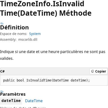
Time
Zone
Info.
Is
Invalid
Time(DateTime) Méthode
Définition
Espace de noms:
System
Assembly:
mscorlib.dll
Indique si une date et une heure particulières ne sont pas
valides.
C#
Copier
public bool IsInvalidTime(DateTime dateTime);
Paramètres
DateTime
dateTime