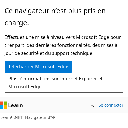
Passer
Passer
Ce navigateur n’est plus pris en
directement
à
charge.
au
la
contenu
navigation
Effectuez une mise à niveau vers Microsoft Edge pour
principal
dans
tirer parti des dernières fonctionnalités, des mises à
la
jour de sécurité et du support technique.
page
Télécharger Microsoft Edge
Plus d’informations sur Internet Explorer et
Microsoft Edge
Learn
Se connecter
C#
Learn
.NET
Navigateur d’API