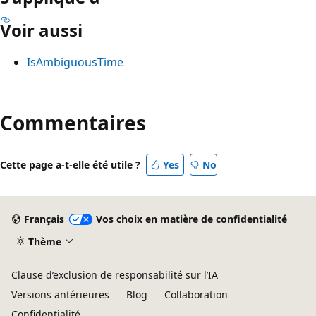
Voir aussi
IsAmbiguousTime
Mode
lecture
Commentaires
désactivé
Cette page a-t-elle été utile ?
Yes
No
Français
Vos choix en matière de confidentialité
Thème
Clause d’exclusion de responsabilité sur l’IA
Versions antérieures
Blog
Collaboration
Confidentialité