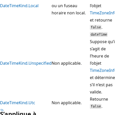
DateTimeKind.Local
ou un fuseau
l’objet
horaire non local.
TimeZoneInf
et retourne
.
false
dateTime
Suppose qu’i
s’agit de
l’heure de
DateTimeKind.Unspecified
Non applicable.
l’objet
TimeZoneInf
et détermine
s’il n’est pas
valide.
Retourne
DateTimeKind.Utc
Non applicable.
.
false
S’applique à