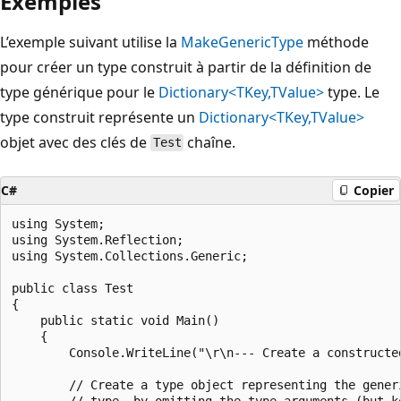
Exemples
L’exemple suivant utilise la
MakeGenericType
méthode
pour créer un type construit à partir de la définition de
type générique pour le
Dictionary<TKey,TValue>
type. Le
type construit représente un
Dictionary<TKey,TValue>
objet avec des clés de
chaîne.
Test
C#
Copier
using System;

using System.Reflection;

using System.Collections.Generic;

public class Test

{

    public static void Main()

    {

        Console.WriteLine("\r\n--- Create a constructe
        // Create a type object representing the generi
        // type, by omitting the type arguments (but ke