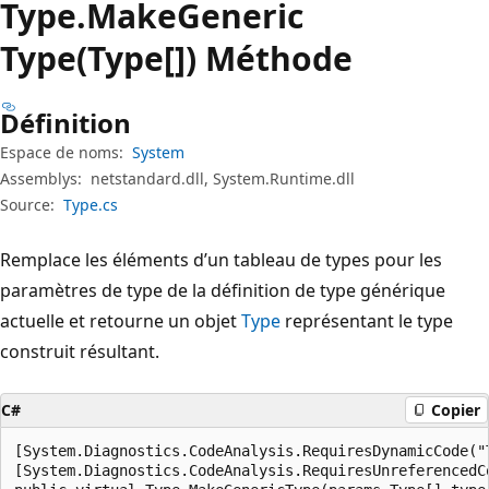
Type.
Make
Generic
Type(Type[]) Méthode
Définition
Espace de noms:
System
Assemblys:
netstandard.dll, System.Runtime.dll
Source:
Type.cs
Remplace les éléments d’un tableau de types pour les
paramètres de type de la définition de type générique
actuelle et retourne un objet
Type
représentant le type
construit résultant.
C#
Copier
[System.Diagnostics.CodeAnalysis.RequiresDynamicCode("
[System.Diagnostics.CodeAnalysis.RequiresUnreferencedC