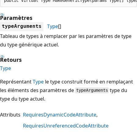
public virtual Type MakeGenericType(params Type[] type
Paramètres
Type
[]
typeArguments
Tableau de types à remplacer par les paramètres de type
du type générique actuel.
Retours
Type
Représentant
Type
le type construit formé en remplaçant
les éléments des paramètres de
type du
typeArguments
type du type actuel.
Attributs
RequiresDynamicCodeAttribute
RequiresUnreferencedCodeAttribute