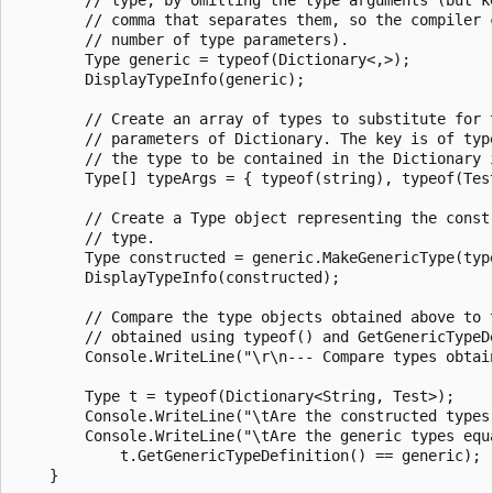
        // comma that separates them, so the compiler c
        // number of type parameters).      

        Type generic = typeof(Dictionary<,>);

        DisplayTypeInfo(generic);

        // Create an array of types to substitute for t
        // parameters of Dictionary. The key is of type
        // the type to be contained in the Dictionary i
        Type[] typeArgs = { typeof(string), typeof(Test
        // Create a Type object representing the constr
        // type.

        Type constructed = generic.MakeGenericType(type
        DisplayTypeInfo(constructed);

        // Compare the type objects obtained above to t
        // obtained using typeof() and GetGenericTypeDe
        Console.WriteLine("\r\n--- Compare types obtain
        Type t = typeof(Dictionary<String, Test>);

        Console.WriteLine("\tAre the constructed types 
        Console.WriteLine("\tAre the generic types equa
            t.GetGenericTypeDefinition() == generic);

    }
