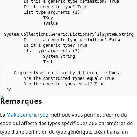
        Is this a generic type definition? True

        Is it a generic type? True

        List type arguments (2):

                TKey

                TValue

System.Collections.Generic.Dictionary`2[System.String, 
        Is this a generic type definition? False

        Is it a generic type? True

        List type arguments (2):

                System.String

                Test

--- Compare types obtained by different methods:

        Are the constructed types equal? True

        Are the generic types equal? True

Remarques
La
MakeGenericType
méthode vous permet d’écrire du
code qui affecte des types spécifiques aux paramètres de
type d’une définition de type générique, créant ainsi un