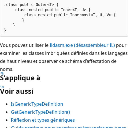
.class public Outer<T> {

    .class nested public Inner<T, U> {

        .class nested public Innermost<T, U, V> {

        }

    }

Vous pouvez utiliser le
Ildasm.exe (désassembleur IL)
pour
examiner les classes imbriquées définies dans les langages
de haut niveau et observer ce schéma d’affectation de
noms.
S’applique à
Voir aussi
IsGenericTypeDefinition
GetGenericTypeDefinition()
Réflexion et types génériques
Guide pratique pour examiner et instancier des types