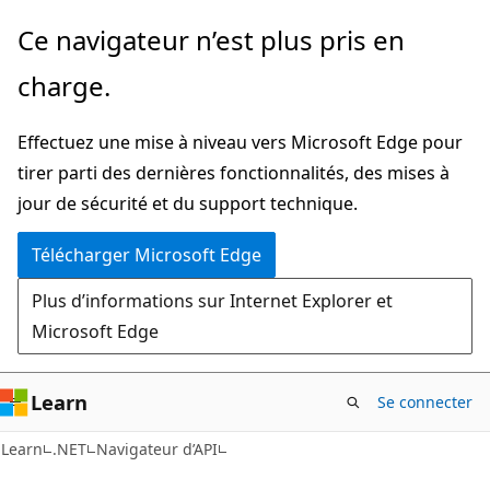
Passer
Passer
Ce navigateur n’est plus pris en
directement
à
charge.
au
la
contenu
navigation
Effectuez une mise à niveau vers Microsoft Edge pour
principal
dans
tirer parti des dernières fonctionnalités, des mises à
la
jour de sécurité et du support technique.
page
Télécharger Microsoft Edge
Plus d’informations sur Internet Explorer et
Microsoft Edge
Learn
Se connecter
C#
Learn
.NET
Navigateur d’API