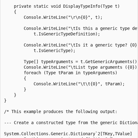
    private static void DisplayTypeInfo(Type t)

    {

        Console.WriteLine("\r\n{0}", t);

        Console.WriteLine("\tIs this a generic type def
            t.IsGenericTypeDefinition);

        Console.WriteLine("\tIs it a generic type? {0}"
            t.IsGenericType);

        Type[] typeArguments = t.GetGenericArguments();
        Console.WriteLine("\tList type arguments ({0}):
        foreach (Type tParam in typeArguments)

        {

            Console.WriteLine("\t\t{0}", tParam);

        }

    }

}

/* This example produces the following output:

--- Create a constructed type from the generic Dictiona
System.Collections.Generic.Dictionary`2[TKey,TValue]
