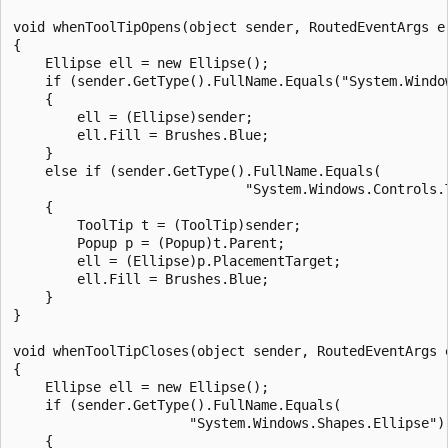
void whenToolTipOpens(object sender, RoutedEventArgs e)
{

    Ellipse ell = new Ellipse();

    if (sender.GetType().FullName.Equals("System.Window
    {

        ell = (Ellipse)sender;

        ell.Fill = Brushes.Blue;

    }

    else if (sender.GetType().FullName.Equals(

                             "System.Windows.Controls.T
    {

        ToolTip t = (ToolTip)sender;

        Popup p = (Popup)t.Parent;

        ell = (Ellipse)p.PlacementTarget;

        ell.Fill = Brushes.Blue;

    }

}

void whenToolTipCloses(object sender, RoutedEventArgs e
{

    Ellipse ell = new Ellipse();

    if (sender.GetType().FullName.Equals(

                      "System.Windows.Shapes.Ellipse"))
    {
