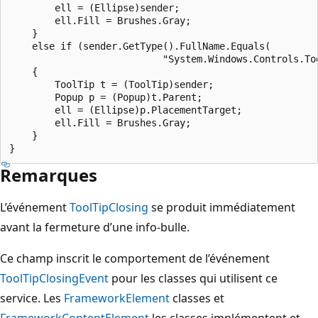
        ell = (Ellipse)sender;

        ell.Fill = Brushes.Gray;

    }

    else if (sender.GetType().FullName.Equals(

                           "System.Windows.Controls.Too
    {

        ToolTip t = (ToolTip)sender;

        Popup p = (Popup)t.Parent;

        ell = (Ellipse)p.PlacementTarget;

        ell.Fill = Brushes.Gray;

    }

Remarques
L’événement
ToolTipClosing
se produit immédiatement
avant la fermeture d’une info-bulle.
Ce champ inscrit le comportement de l’événement
ToolTipClosingEvent
pour les classes qui utilisent ce
service. Les
FrameworkElement
classes et
FrameworkContentElement
les classes implémentent et