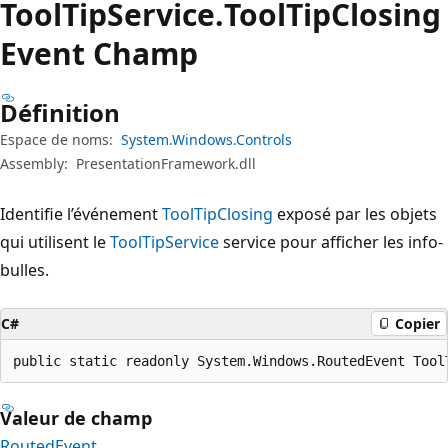
Tool
Tip
Service.
Tool
Tip
Closing
Event Champ
Définition
Espace de noms:
System.Windows.Controls
Assembly:
PresentationFramework.dll
Identifie l’événement
ToolTipClosing
exposé par les objets
qui utilisent le
ToolTipService
service pour afficher les info-
bulles.
C#
Copier
public static readonly System.Windows.RoutedEvent Tool
Valeur de champ
RoutedEvent