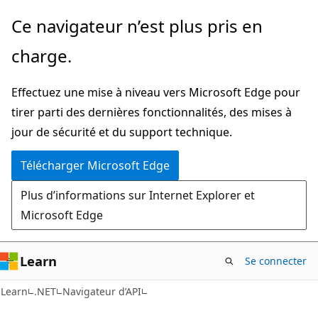
Passer
Passer
Ce navigateur n’est plus pris en
directement
à
charge.
au
la
contenu
navigation
Effectuez une mise à niveau vers Microsoft Edge pour
principal
dans
tirer parti des dernières fonctionnalités, des mises à
la
jour de sécurité et du support technique.
page
Télécharger Microsoft Edge
Plus d’informations sur Internet Explorer et
Microsoft Edge
Learn
Se connecter
C#
Learn
.NET
Navigateur d’API