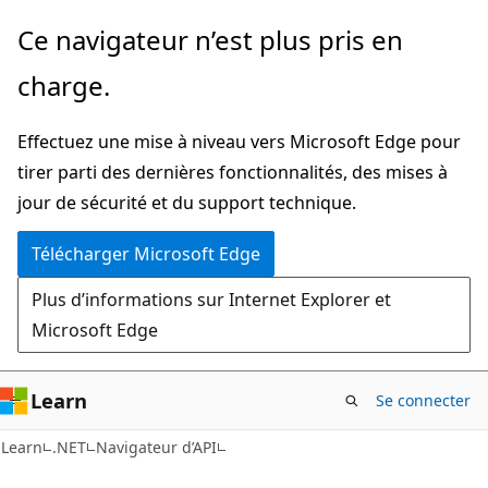
Passer
Passer
Ce navigateur n’est plus pris en
directement
à
charge.
au
la
contenu
navigation
Effectuez une mise à niveau vers Microsoft Edge pour
principal
dans
tirer parti des dernières fonctionnalités, des mises à
la
jour de sécurité et du support technique.
page
Télécharger Microsoft Edge
Plus d’informations sur Internet Explorer et
Microsoft Edge
Learn
Se connecter
C#
Learn
.NET
Navigateur d’API