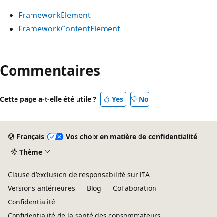
FrameworkElement
FrameworkContentElement
Mode
lecture
Commentaires
désactivé
Cette page a-t-elle été utile ?
Yes
No
Français
Vos choix en matière de confidentialité
Thème
Clause d’exclusion de responsabilité sur l’IA
Versions antérieures
Blog
Collaboration
Confidentialité
Confidentialité de la santé des consommateurs