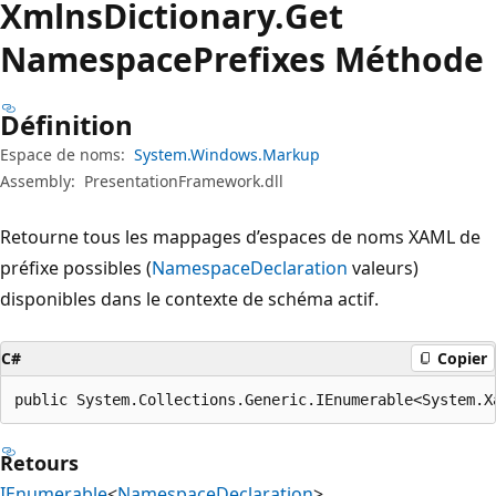
Xmlns
Dictionary.
Get
Namespace
Prefixes Méthode
Définition
Espace de noms:
System.Windows.Markup
Assembly:
PresentationFramework.dll
Retourne tous les mappages d’espaces de noms XAML de
préfixe possibles (
NamespaceDeclaration
valeurs)
disponibles dans le contexte de schéma actif.
C#
Copier
public System.Collections.Generic.IEnumerable<System.X
Retours
IEnumerable
<
NamespaceDeclaration
>