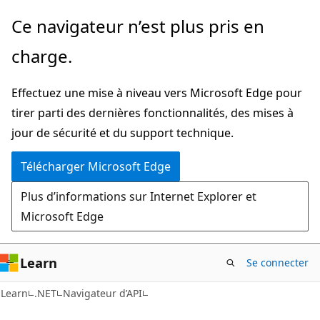
Passer
Passer
Ce navigateur n’est plus pris en
directement
à
charge.
au
la
contenu
navigation
Effectuez une mise à niveau vers Microsoft Edge pour
principal
dans
tirer parti des dernières fonctionnalités, des mises à
la
jour de sécurité et du support technique.
page
Télécharger Microsoft Edge
Plus d’informations sur Internet Explorer et
Microsoft Edge
Learn
Se connecter
C#
Learn
.NET
Navigateur d’API