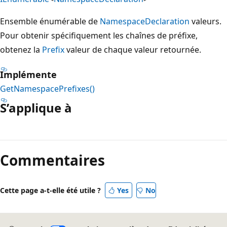
Ensemble énumérable de
NamespaceDeclaration
valeurs.
Pour obtenir spécifiquement les chaînes de préfixe,
obtenez la
Prefix
valeur de chaque valeur retournée.
Implémente
GetNamespacePrefixes()
S’applique à
Mode
lecture
Commentaires
désactivé
Cette page a-t-elle été utile ?
Yes
No