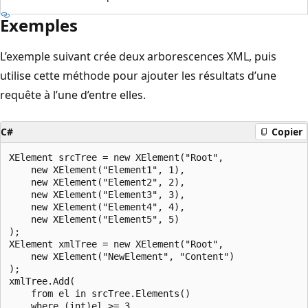
Exemples
L’exemple suivant crée deux arborescences XML, puis
utilise cette méthode pour ajouter les résultats d’une
requête à l’une d’entre elles.
C#
Copier
XElement srcTree = new XElement("Root",

    new XElement("Element1", 1),

    new XElement("Element2", 2),

    new XElement("Element3", 3),

    new XElement("Element4", 4),

    new XElement("Element5", 5)

);

XElement xmlTree = new XElement("Root",

    new XElement("NewElement", "Content")

);

xmlTree.Add(

    from el in srcTree.Elements()

    where (int)el >= 3
