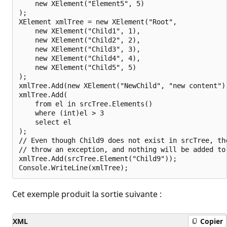
    new XElement("Element5", 5)

);

XElement xmlTree = new XElement("Root",

    new XElement("Child1", 1),

    new XElement("Child2", 2),

    new XElement("Child3", 3),

    new XElement("Child4", 4),

    new XElement("Child5", 5)

);

xmlTree.Add(new XElement("NewChild", "new content"))
xmlTree.Add(

    from el in srcTree.Elements()

    where (int)el > 3

    select el

);

// Even though Child9 does not exist in srcTree, the
// throw an exception, and nothing will be added to 
xmlTree.Add(srcTree.Element("Child9"));

Cet exemple produit la sortie suivante :
XML
Copier