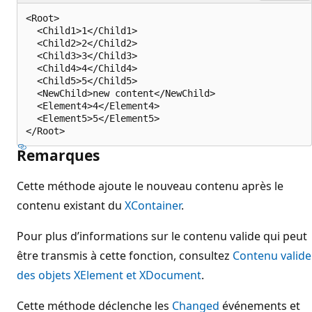
<Root>

  <Child1>1</Child1>

  <Child2>2</Child2>

  <Child3>3</Child3>

  <Child4>4</Child4>

  <Child5>5</Child5>

  <NewChild>new content</NewChild>

  <Element4>4</Element4>

  <Element5>5</Element5>

Remarques
Cette méthode ajoute le nouveau contenu après le
contenu existant du
XContainer
.
Pour plus d’informations sur le contenu valide qui peut
être transmis à cette fonction, consultez
Contenu valide
des objets XElement et XDocument
.
Cette méthode déclenche les
Changed
événements et