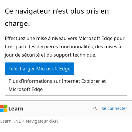
Passer
Passer
Ce navigateur n’est plus pris en
directement
à
charge.
au
la
contenu
navigation
Effectuez une mise à niveau vers Microsoft Edge pour
principal
dans
tirer parti des dernières fonctionnalités, des mises à
la
jour de sécurité et du support technique.
page
Télécharger Microsoft Edge
Plus d’informations sur Internet Explorer et
Microsoft Edge
Learn
Se connecter
C#
Learn
.NET
Navigateur d’API