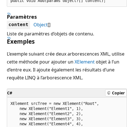
public void Add(params object?[] content);
Paramètres
Object
[]
content
Liste de paramètres d’objets de contenu.
Exemples
L’exemple suivant crée deux arborescences XML, utilise
cette méthode pour ajouter un
XElement
objet à l’un
d’entre eux. Il ajoute également les résultats d’une
requête LINQ à l’arborescence XML.
C#
Copier
XElement srcTree = new XElement("Root",

    new XElement("Element1", 1),

    new XElement("Element2", 2),

    new XElement("Element3", 3),

    new XElement("Element4", 4),
