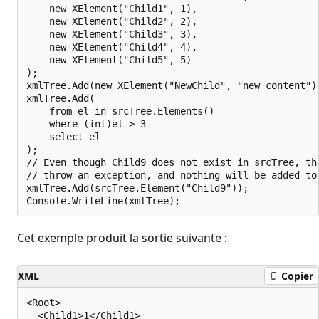
    new XElement("Child1", 1),

    new XElement("Child2", 2),

    new XElement("Child3", 3),

    new XElement("Child4", 4),

    new XElement("Child5", 5)

);

xmlTree.Add(new XElement("NewChild", "new content"))
xmlTree.Add(

    from el in srcTree.Elements()

    where (int)el > 3

    select el

);

// Even though Child9 does not exist in srcTree, the
// throw an exception, and nothing will be added to 
xmlTree.Add(srcTree.Element("Child9"));

Cet exemple produit la sortie suivante :
XML
Copier
<Root>

  <Child1>1</Child1>
