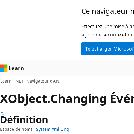
Passer
Passer
Ce navigateur n
directement
à
au
la
Effectuez une mise à ni
contenu
navigation
à jour de sécurité et d
principal
dans
Télécharger Microsof
la
page
Learn
Learn
.NET
Navigateur d’API
XObject.
Changing Év
Définition
Espace de noms:
System.Xml.Linq