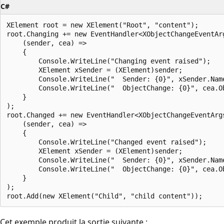
C#
XElement root = new XElement("Root", "content");

root.Changing += new EventHandler<XObjectChangeEventArg
    (sender, cea) =>

    {

        Console.WriteLine("Changing event raised");

        XElement xSender = (XElement)sender;

        Console.WriteLine("  Sender: {0}", xSender.Name
        Console.WriteLine("  ObjectChange: {0}", cea.Ob
    }

);

root.Changed += new EventHandler<XObjectChangeEventArgs
    (sender, cea) =>

    {

        Console.WriteLine("Changed event raised");

        XElement xSender = (XElement)sender;

        Console.WriteLine("  Sender: {0}", xSender.Name
        Console.WriteLine("  ObjectChange: {0}", cea.Ob
    }

);

Cet exemple produit la sortie suivante :