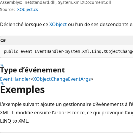
Assemblys:
netstandard.dll, System.Xml.XDocument.dll
Source:
XObject.cs
Déclenché lorsque ce
XObject
ou l’un de ses descendants es
C#
public event EventHandler<System.Xml.Linq.XObjectChang
Type d’événement
EventHandler
<
XObjectChangeEventArgs
>
Exemples
L’exemple suivant ajoute un gestionnaire d’événements à l
XML. Il modifie ensuite l’arborescence, ce qui provoque l
LINQ to XML.