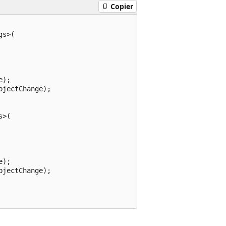
Copier
s>(

);

jectChange);

>(

);

jectChange);
