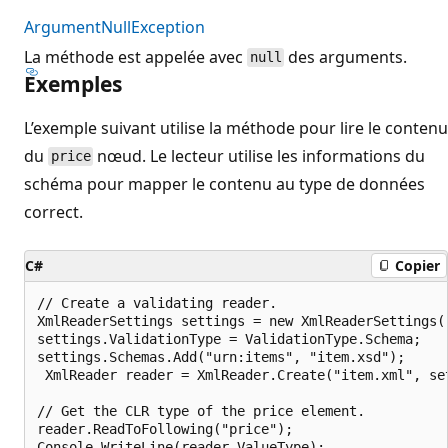
ArgumentNullException
La méthode est appelée avec
des arguments.
null
Exemples
L’exemple suivant utilise la méthode pour lire le contenu
du
nœud. Le lecteur utilise les informations du
price
schéma pour mapper le contenu au type de données
correct.
C#
Copier
// Create a validating reader.

XmlReaderSettings settings = new XmlReaderSettings()
settings.ValidationType = ValidationType.Schema;

settings.Schemas.Add("urn:items", "item.xsd");	

 XmlReader reader = XmlReader.Create("item.xml", set
// Get the CLR type of the price element.

reader.ReadToFollowing("price");

Console.WriteLine(reader.ValueType);
