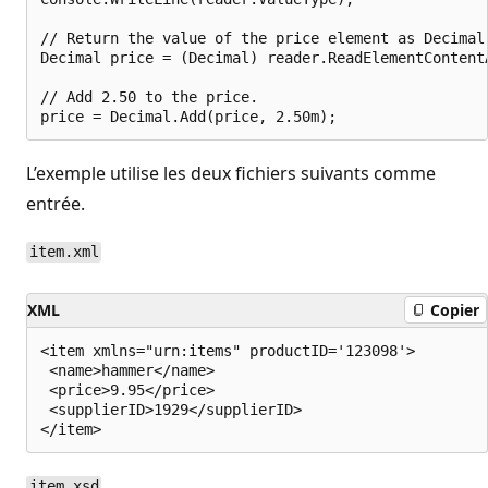
// Return the value of the price element as Decimal 
Decimal price = (Decimal) reader.ReadElementContentA
// Add 2.50 to the price.

L’exemple utilise les deux fichiers suivants comme
entrée.
item.xml
XML
Copier
<item xmlns="urn:items" productID='123098'>

 <name>hammer</name>

 <price>9.95</price>

 <supplierID>1929</supplierID>

item.xsd