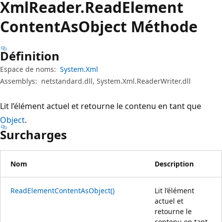
Xml
Reader.
Read
Element
Content
AsObject Méthode
Définition
Espace de noms:
System.Xml
Assemblys:
netstandard.dll, System.Xml.ReaderWriter.dll
Lit l’élément actuel et retourne le contenu en tant que
Object
.
Surcharges
Nom
Description
ReadElementContentAsObject()
Lit l’élément
actuel et
retourne le
contenu en tant