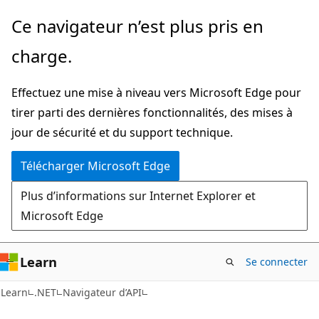
Passer
Passer
Ce navigateur n’est plus pris en
directement
à
charge.
au
la
contenu
navigation
Effectuez une mise à niveau vers Microsoft Edge pour
principal
dans
tirer parti des dernières fonctionnalités, des mises à
la
jour de sécurité et du support technique.
page
Télécharger Microsoft Edge
Plus d’informations sur Internet Explorer et
Microsoft Edge
Learn
Se connecter
C#
Learn
.NET
Navigateur d’API