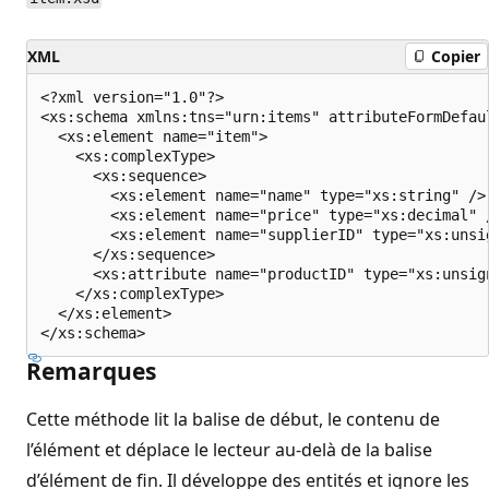
XML
Copier
<?xml version="1.0"?>

<xs:schema xmlns:tns="urn:items" attributeFormDefau
  <xs:element name="item">

    <xs:complexType>

      <xs:sequence>

        <xs:element name="name" type="xs:string" />

        <xs:element name="price" type="xs:decimal" /
        <xs:element name="supplierID" type="xs:unsig
      </xs:sequence>

      <xs:attribute name="productID" type="xs:unsign
    </xs:complexType>

  </xs:element>

Remarques
Cette méthode lit la balise de début, le contenu de
l’élément et déplace le lecteur au-delà de la balise
d’élément de fin. Il développe des entités et ignore les