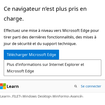
Passer
Ce navigateur n’est plus pris en
directement
charge.
au
contenu
Effectuez une mise à niveau vers Microsoft Edge pour
principal
tirer parti des dernières fonctionnalités, des mises à
jour de sécurité et du support technique.
Télécharger Microsoft Edge
Plus d’informations sur Internet Explorer et
Microsoft Edge
Learn
Se connecter
Learn
.FILET
Windows Desktop
WinForms
Avancé