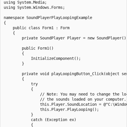
using System.Media;

using System.Windows.Forms;

namespace SoundPlayerPlayLoopingExample

{

    public class Form1 : Form

    {

        private SoundPlayer Player = new SoundPlayer();
        public Form1()

        {

            InitializeComponent();

        }

        private void playLoopingButton_Click(object sen
        {

            try

            {

                // Note: You may need to change the loc
                // the sounds loaded on your computer.

                this.Player.SoundLocation = @"C:\Window
                this.Player.PlayLooping();

            }

            catch (Exception ex)

            {
