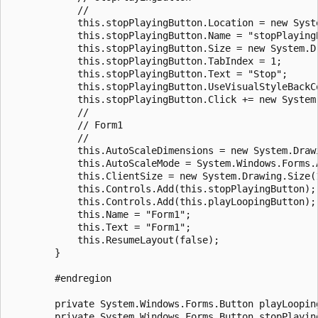
            //

            this.stopPlayingButton.Location = new Syste
            this.stopPlayingButton.Name = "stopPlayingB
            this.stopPlayingButton.Size = new System.Dr
            this.stopPlayingButton.TabIndex = 1;

            this.stopPlayingButton.Text = "Stop";

            this.stopPlayingButton.UseVisualStyleBackCo
            this.stopPlayingButton.Click += new System
            //

            // Form1

            //

            this.AutoScaleDimensions = new System.Drawi
            this.AutoScaleMode = System.Windows.Forms.A
            this.ClientSize = new System.Drawing.Size(1
            this.Controls.Add(this.stopPlayingButton);

            this.Controls.Add(this.playLoopingButton);

            this.Name = "Form1";

            this.Text = "Form1";

            this.ResumeLayout(false);

        }

        #endregion

        private System.Windows.Forms.Button playLooping
        private System.Windows.Forms.Button stopPlaying