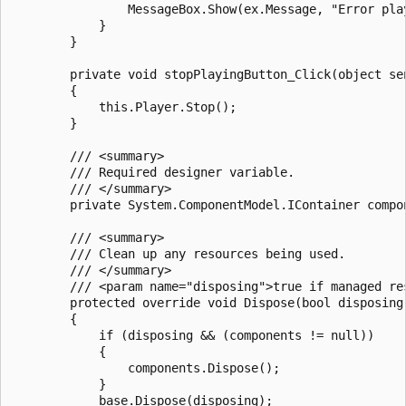
                MessageBox.Show(ex.Message, "Error play
            }

        }

        private void stopPlayingButton_Click(object sen
        {

            this.Player.Stop();

        }

        /// <summary>

        /// Required designer variable.

        /// </summary>

        private System.ComponentModel.IContainer compon
        /// <summary>

        /// Clean up any resources being used.

        /// </summary>

        /// <param name="disposing">true if managed re
        protected override void Dispose(bool disposing)
        {

            if (disposing && (components != null))

            {

                components.Dispose();

            }

            base.Dispose(disposing);
