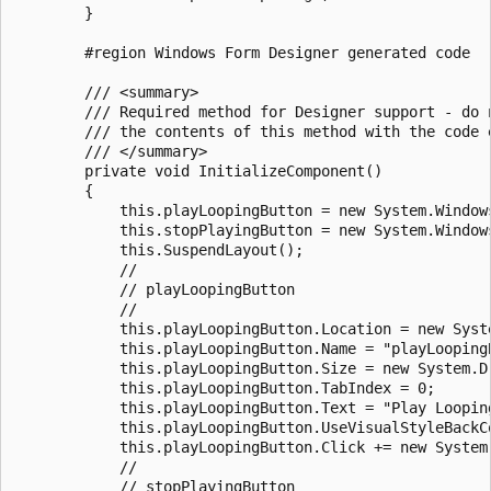
        }

        #region Windows Form Designer generated code

        /// <summary>

        /// Required method for Designer support - do n
        /// the contents of this method with the code e
        /// </summary>

        private void InitializeComponent()

        {

            this.playLoopingButton = new System.Windows
            this.stopPlayingButton = new System.Windows
            this.SuspendLayout();

            //

            // playLoopingButton

            //

            this.playLoopingButton.Location = new Syste
            this.playLoopingButton.Name = "playLoopingB
            this.playLoopingButton.Size = new System.Dr
            this.playLoopingButton.TabIndex = 0;

            this.playLoopingButton.Text = "Play Looping
            this.playLoopingButton.UseVisualStyleBackCo
            this.playLoopingButton.Click += new System
            //

            // stopPlayingButton
