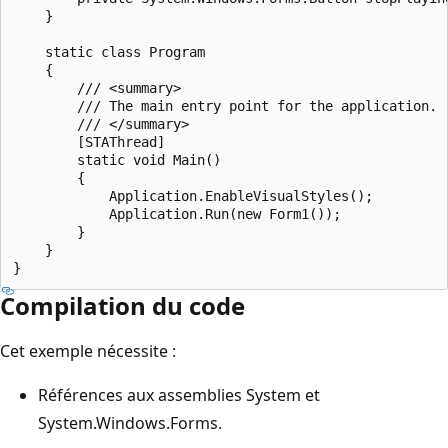
    }

    static class Program

    {

        /// <summary>

        /// The main entry point for the application.

        /// </summary>

        [STAThread]

        static void Main()

        {

            Application.EnableVisualStyles();

            Application.Run(new Form1());

        }

    }

Compilation du code
Cet exemple nécessite :
Références aux assemblies System et
System.Windows.Forms.