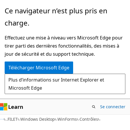
Passer
Ce navigateur n’est plus pris en
directement
charge.
au
contenu
Effectuez une mise à niveau vers Microsoft Edge pour
principal
tirer parti des dernières fonctionnalités, des mises à
jour de sécurité et du support technique.
Télécharger Microsoft Edge
Plus d’informations sur Internet Explorer et
Microsoft Edge
Learn
Se connecter
C#
.FILET
Windows Desktop
WinForms
Contrôles