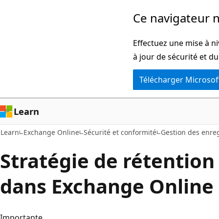
Passer
Ce navigateur n
directement
au
Effectuez une mise à ni
contenu
à jour de sécurité et d
principal
Télécharger Microsof
Learn
Learn
Exchange Online
Sécurité et conformité
Gestion des enre
Stratégie de rétention
dans Exchange Online
Importante