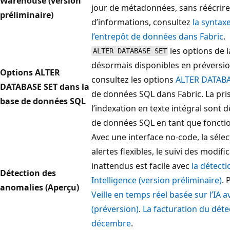
Warehouse (version
jour de métadonnées, sans réécrire 
préliminaire)
d’informations, consultez
la syntax
l’entrepôt de données dans Fabric
.
les options de 
ALTER DATABASE SET
désormais disponibles en préversio
Options ALTER
consultez les options
ALTER DATABA
DATABASE SET dans la
de données SQL dans Fabric. La pri
base de données SQL
l’indexation en texte intégral sont
de données SQL en tant que fonctio
Avec une interface no-code, la séle
alertes flexibles, le suivi des modi
inattendus est facile avec
la détect
Détection des
Intelligence (version préliminaire)
. 
anomalies (Aperçu)
Veille en temps réel basée sur l’IA 
(préversion)
.
La facturation du dé
décembre
.