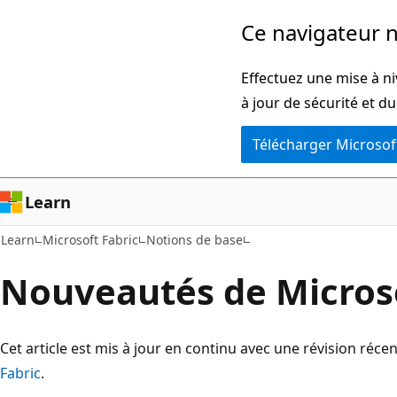
Passer
Ce navigateur n
directement
au
Effectuez une mise à ni
contenu
à jour de sécurité et d
principal
Télécharger Microsof
Learn
Learn
Microsoft Fabric
Notions de base
Nouveautés de Microso
Cet article est mis à jour en continu avec une révision réc
Fabric
.