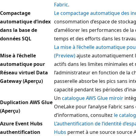
Fabric
.
Compactage
Le compactage automatique des in
automatique d’index
consommation d’espace de stockage
dans la base de
d’améliorer les performances de la c
données SQL
temps et des efforts dans les trava
La mise à l’échelle automatique po
Mise à l’échelle
(Preview)
ajuste automatiquement l
automatique pour
actifs dans les limites minimales et
Réseau virtuel Data
l’administrateur en fonction de la ch
Gateway (Aperçu)
passerelle absorbe les pics sans in
capacité pendant les périodes d’inac
Un
catalogue AWS Glue miroir
intèg
Duplication AWS Glue
OneLake pour l’analyse Fabric sans
(Aperçu)
d’informations, consultez
le catalo
Azure Event Hubs
L’authentification de l’identité d’es
authentification
Hubs
permet à une source source Azu