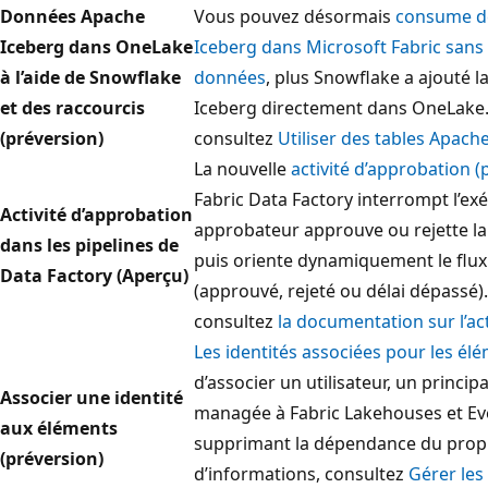
Données Apache
Vous pouvez désormais
consume d
Iceberg dans OneLake
Iceberg dans Microsoft Fabric sans
à l’aide de Snowflake
données
, plus Snowflake a ajouté la
et des raccourcis
Iceberg directement dans OneLake. 
(préversion)
consultez
Utiliser des tables Apac
La nouvelle
activité d’approbation (
Fabric Data Factory interrompt l’ex
Activité d’approbation
approbateur approuve ou rejette 
dans les pipelines de
puis oriente dynamiquement le flux 
Data Factory (Aperçu)
(approuvé, rejeté ou délai dépassé)
consultez
la documentation sur l’ac
Les identités associées pour les él
d’associer un utilisateur, un princip
Associer une identité
managée à Fabric Lakehouses et Eve
aux éléments
supprimant la dépendance du propri
(préversion)
d’informations, consultez
Gérer les