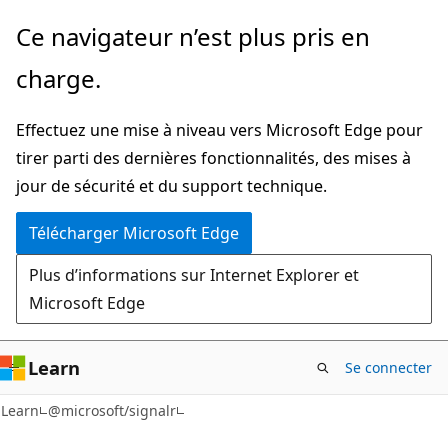
Passer
Passer
Ce navigateur n’est plus pris en
directement
à
charge.
au
la
contenu
navigation
Effectuez une mise à niveau vers Microsoft Edge pour
principal
dans
tirer parti des dernières fonctionnalités, des mises à
la
jour de sécurité et du support technique.
page
Télécharger Microsoft Edge
Plus d’informations sur Internet Explorer et
Microsoft Edge
Learn
Se connecter
Learn
@microsoft/signalr