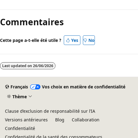
Mode
lecture
Commentaires
désactivé
Cette page a-t-elle été utile ?
Yes
No
Last updated on
26/06/2026
Français
Vos choix en matière de confidentialité
Thème
Clause d’exclusion de responsabilité sur l’IA
Versions antérieures
Blog
Collaboration
Confidentialité
Confidentialité de la santé des consommateurs