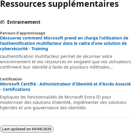
Ressources supplémentaires
Entrainement
Parcours d’apprentissage
Découvrez comment Microsoft prend en charge l’utilisation de
l’authentification multifacteur dans le cadre d’une solution de
cybersécurité - Training
L’authentification multifacteur permet de sécuriser votre
environnement et vos ressources en exigeant que vos utilisateurs
confirment leur identité à l’aide de plusieurs méthodes
d’authentification, telles qu’un appel téléphonique, un SMS, une
notification d’application mobile ou un mot de passe unique. Vous
Certification
pouvez utiliser l’authentification multifacteur localement et dans
Microsoft Certifié : Administrateur d'Identité et d'Accès Associé
le cloud pour ajouter la sécurité à l’accès à Microsoft services en
- Certifications
ligne, aux applications d’accès à distance, etc. Ce parcours d’appr
Expliquez les fonctionnalités de Microsoft Entra ID pour
moderniser des solutions d’identité, implémenter des solutions
hybrides et une gouvernance des identités.
Last updated on
04/08/2026