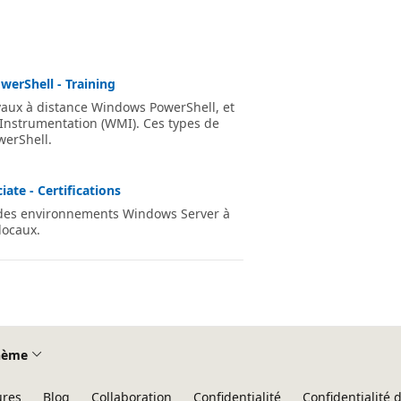
werShell - Training
avaux à distance Windows PowerShell, et
strumentation (WMI). Ces types de
werShell.
ate - Certifications
z des environnements Windows Server à
locaux.
hème
ures
Blog
Collaboration
Confidentialité
Confidentialité