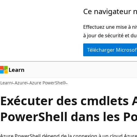
Passer
Ce navigateur n
directement
au
Effectuez une mise à ni
contenu
à jour de sécurité et d
principal
Télécharger Microsof
Learn
Learn
Azure
Azure PowerShell
Exécuter des cmdlets 
PowerShell dans les P
Azure PowerShell dépend de la connexion à un cloud Azure e