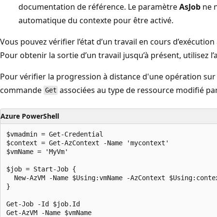
documentation de référence. Le paramètre
AsJob
ne n
automatique du contexte pour être activé.
Vous pouvez vérifier l’état d’un travail en cours d’exécution
Pour obtenir la sortie d’un travail jusqu’à présent, utilisez l
Pour vérifier la progression à distance d'une opération sur 
commande
associées au type de ressource modifié par l
Get
Azure PowerShell
$vmadmin = Get-Credential

$context = Get-AzContext -Name 'mycontext'

$vmName = 'MyVm'

$job = Start-Job {

  New-AzVM -Name $Using:vmName -AzContext $Using:contex
}

Get-Job -Id $job.Id
