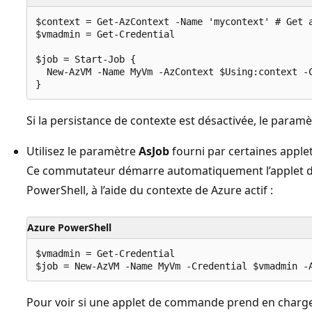
$context = Get-AzContext -Name 'mycontext' # Get a
$vmadmin = Get-Credential

$job = Start-Job {

  New-AzVM -Name MyVm -AzContext $Using:context -C
Si la persistance de contexte est désactivée, le param
Utilisez le paramètre
AsJob
fourni par certaines appl
Ce commutateur démarre automatiquement l’applet d
PowerShell, à l’aide du contexte de Azure actif :
Azure PowerShell
$vmadmin = Get-Credential

Pour voir si une applet de commande prend en charg