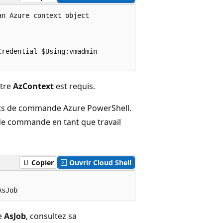
n Azure context object

redential $Using:vmadmin

ètre
AzContext
est requis.
ets de commande Azure PowerShell.
e commande en tant que travail
Copier
Ouvrir Cloud Shell
e
AsJob
, consultez sa