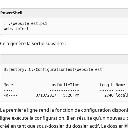
PowerShell
. .\WebsiteTest.ps1

Cela génère la sortie suivante :
Directory: C:\ConfigurationTest\WebsiteTest

Mode                LastWriteTime         Length Name

----                -------------         ------ ----

La première ligne rend la fonction de configuration dispon
ligne exécute la configuration. Il en résulte qu’un nouvea
créé en tant que sous-dossier du dossier actif. Le dossier
W