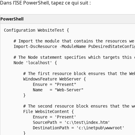
Dans l’ISE PowerShell, tapez ce qui suit :
PowerShell
Configuration WebsiteTest {

    # Import the module that contains the resources we'
    Import-DscResource -ModuleName PsDesiredStateConfig
    # The Node statement specifies which targets this c
    Node 'localhost' {

        # The first resource block ensures that the We
        WindowsFeature WebServer {

            Ensure = "Present"

            Name   = "Web-Server"

        }

        # The second resource block ensures that the w
        File WebsiteContent {

            Ensure = 'Present'

            SourcePath = 'c:\test\index.htm'

            DestinationPath = 'c:\inetpub\wwwroot'

        }
