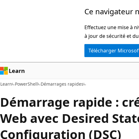
Passer
Ce navigateur n
directement
au
Effectuez une mise à ni
contenu
à jour de sécurité et d
principal
Télécharger Microsof
Learn
Learn
PowerShell
Démarrages rapides
Démarrage rapide : cré
Web avec Desired Stat
Configuration (DSC)