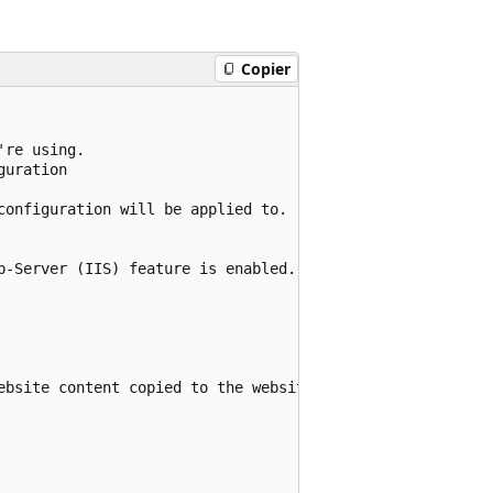
Copier
re using.

uration

onfiguration will be applied to.

b-Server (IIS) feature is enabled.

ebsite content copied to the website root folder.
