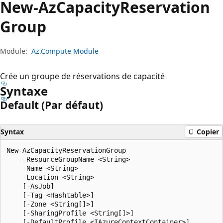
New-Az
Capacity
Reservation
Group
Module:
Az.Compute Module
Crée un groupe de réservations de capacité
Syntaxe
Default (Par défaut)
Syntax
Copier
New-AzCapacityReservationGroup

    -ResourceGroupName <String>

    -Name <String>

    -Location <String>

    [-AsJob]

    [-Tag <Hashtable>]

    [-Zone <String[]>]

    [-SharingProfile <String[]>]

    [-DefaultProfile <IAzureContextContainer>]
