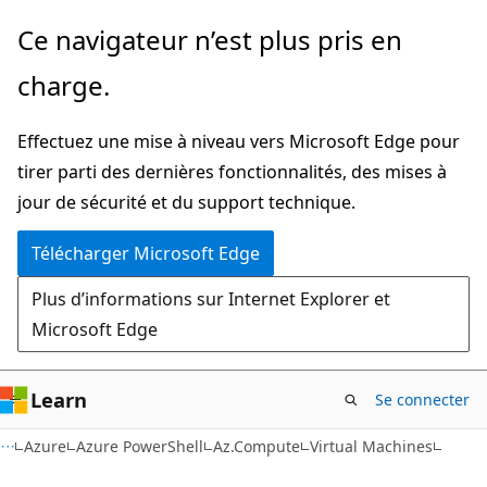
Passer
Passer
Ce navigateur n’est plus pris en
directement
à
charge.
au
la
contenu
navigation
Effectuez une mise à niveau vers Microsoft Edge pour
principal
dans
tirer parti des dernières fonctionnalités, des mises à
la
jour de sécurité et du support technique.
page
Télécharger Microsoft Edge
Plus d’informations sur Internet Explorer et
Microsoft Edge
Learn
Se connecter
Azure
Azure PowerShell
Az.Compute
Virtual Machines