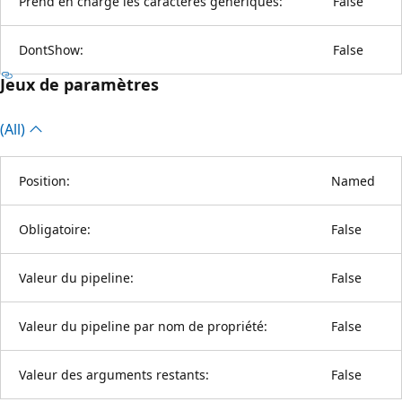
Prend en charge les caractères génériques:
False
DontShow:
False
Jeux de paramètres
(All)
Position:
Named
Obligatoire:
False
Valeur du pipeline:
False
Valeur du pipeline par nom de propriété:
False
Valeur des arguments restants:
False