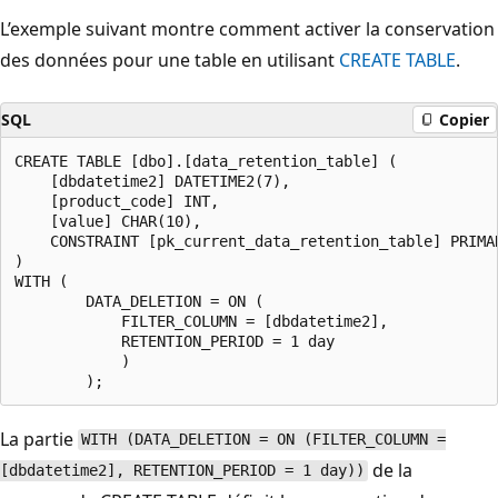
L’exemple suivant montre comment activer la conservation
des données pour une table en utilisant
CREATE TABLE
.
SQL
Copier
CREATE TABLE [dbo].[data_retention_table] (

    [dbdatetime2] DATETIME2(7),

    [product_code] INT,

    [value] CHAR(10),

    CONSTRAINT [pk_current_data_retention_table] PRIMAR
)

WITH (

        DATA_DELETION = ON (

            FILTER_COLUMN = [dbdatetime2],

            RETENTION_PERIOD = 1 day

            )

La partie
WITH (DATA_DELETION = ON (FILTER_COLUMN =
de la
[dbdatetime2], RETENTION_PERIOD = 1 day))