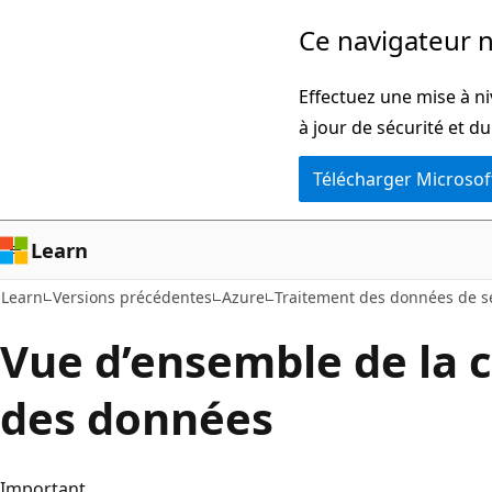
Passer
Ce navigateur n
directement
au
Effectuez une mise à ni
contenu
à jour de sécurité et d
principal
Télécharger Microsof
Learn
Learn
Versions précédentes
Azure
Traitement des données de s
Vue d’ensemble de la 
des données
Important