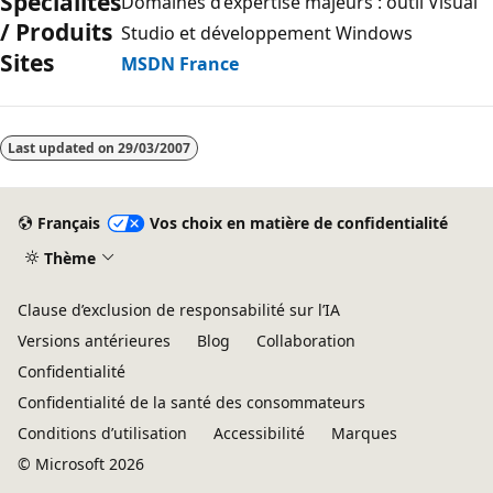
Spécialités
Domaines d’expertise majeurs : outil Visual
/ Produits
Studio et développement Windows
Sites
MSDN France
Mode
lecture
Last updated on
29/03/2007
désactivé
Français
Vos choix en matière de confidentialité
Thème
Clause d’exclusion de responsabilité sur l’IA
Versions antérieures
Blog
Collaboration
Confidentialité
Confidentialité de la santé des consommateurs
Conditions d’utilisation
Accessibilité
Marques
© Microsoft 2026