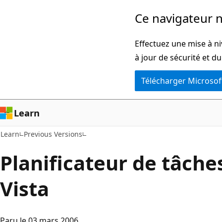
Passer
Ce navigateur n
directement
au
Effectuez une mise à ni
contenu
à jour de sécurité et d
principal
Télécharger Microsof
Learn
Learn
Previous Versions
Planificateur de tâch
Vista
Paru le 03 mars 2006