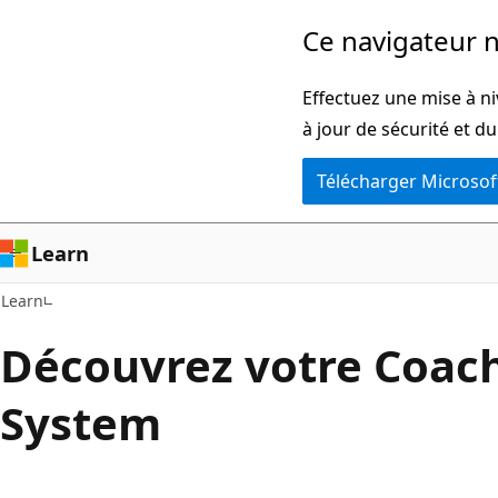
Passer
Ce navigateur n
directement
au
Effectuez une mise à ni
contenu
à jour de sécurité et d
principal
Télécharger Microsof
Learn
Learn
Découvrez votre Coac
System