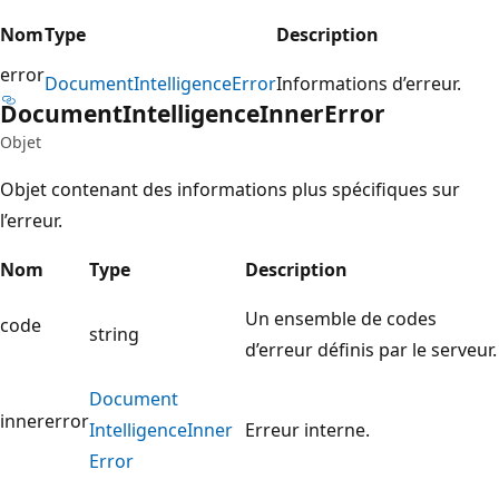
Nom
Type
Description
error
Document
Intelligence
Error
Informations d’erreur.
Document
Intelligence
Inner
Error
Objet
Objet contenant des informations plus spécifiques sur
l’erreur.
Nom
Type
Description
Un ensemble de codes
code
string
d’erreur définis par le serveur.
Document
innererror
Intelligence
Inner
Erreur interne.
Error