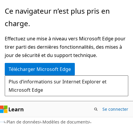
Passer
Passer
Ce navigateur n’est plus pris en
directement
à
charge.
au
la
contenu
navigation
Effectuez une mise à niveau vers Microsoft Edge pour
principal
dans
tirer parti des dernières fonctionnalités, des mises à
la
jour de sécurité et du support technique.
page
Télécharger Microsoft Edge
Plus d’informations sur Internet Explorer et
Microsoft Edge
Learn
Se connecter
Plan de données
Modèles de documents