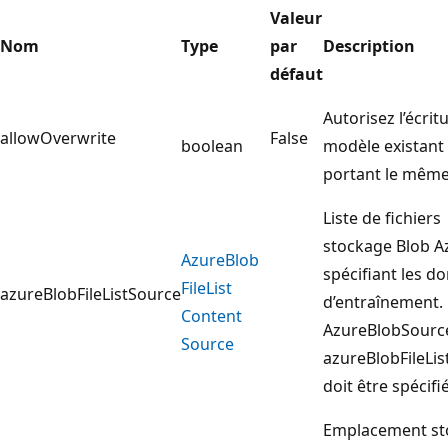
Valeur
Nom
Type
par
Description
défaut
Autorisez l’écrit
allowOverwrite
False
boolean
modèle existant
portant le mêm
Liste de fichiers
stockage Blob A
Azure
Blob
spécifiant les d
File
List
azureBlobFileListSource
d’entraînement.
Content
AzureBlobSourc
Source
azureBlobFileLi
doit être spécifié
Emplacement st