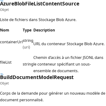
Azure
Blob
File
List
Content
Source
Objet
Liste de fichiers dans Stockage Blob Azure.
Nom
Type
Description
string
containerUrl
URL du conteneur Stockage Blob Azure.
(uri)
Chemin d’accès à un fichier JSONL dans
fileList
string
le conteneur spécifiant un sous-
ensemble de documents.
Build
Document
Model
Request
Objet
Corps de la demande pour générer un nouveau modèle de
document personnalisé.