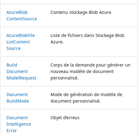
Azure
Blob
Contenu stockage Blob Azure.
Content
Source
Azure
Blob
File
Liste de fichiers dans Stockage Blob
List
Content
Azure.
Source
Build
Corps de la demande pour générer un
Document
nouveau modèle de document
Model
Request
personnalisé.
Document
Mode de génération de modèle de
Build
Mode
document personnalisé.
Document
Objet d’erreur.
Intelligence
Error