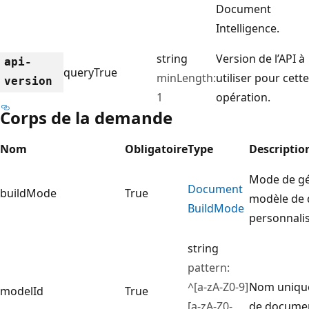
Document
Intelligence.
string
Version de l’API à
api-
query
True
minLength:
utiliser pour cette
version
1
opération.
Corps de la demande
Nom
Obligatoire
Type
Descriptio
Mode de gé
Document
buildMode
True
modèle de
Build
Mode
personnalis
string
pattern:
^[a-zA-Z0-9]
Nom uniqu
modelId
True
[a-zA-Z0-
de docume