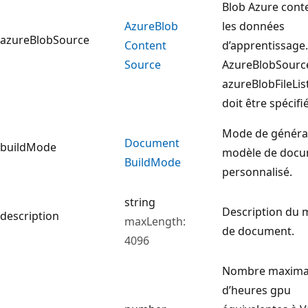
Blob Azure cont
Azure
Blob
les données
azureBlobSource
Content
d’apprentissage.
Source
AzureBlobSourc
azureBlobFileLi
doit être spécifié
Mode de généra
Document
buildMode
modèle de doc
Build
Mode
personnalisé.
string
Description du 
description
maxLength:
de document.
4096
Nombre maxima
d’heures gpu