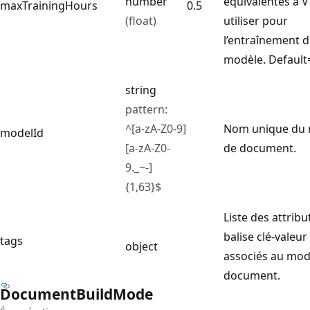
number
équivalentes à V
maxTrainingHours
0.5
(float)
utiliser pour
l’entraînement 
modèle. Default=
string
pattern:
^[a-zA-Z0-9]
Nom unique du
modelId
[a-zA-Z0-
de document.
9._~-]
{1,63}$
Liste des attribu
balise clé-valeur
tags
object
associés au mod
document.
Document
Build
Mode