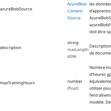
Azure
Blob
les donnée
azureBlobSource
Content
d’apprentis
Source
AzureBlobS
azureBlobFi
doit être sp
string
Descriptio
description
maxLength:
de docume
4096
Nombre ma
d’heures g
number
équivalente
maxTrainingHours
(float)
utiliser pou
l’entraînem
modèle. Def