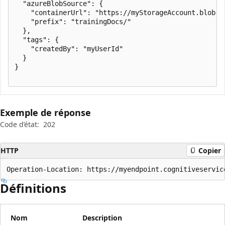
  "azureBlobSource": {

    "containerUrl": "https://myStorageAccount.blob.c
    "prefix": "trainingDocs/"

  },

  "tags": {

    "createdBy": "myUserId"

  }

}

Exemple de réponse
Code d’état:
202
HTTP
Copier
Operation-Location: https://myendpoint.cognitiveservic
Définitions
Nom
Description