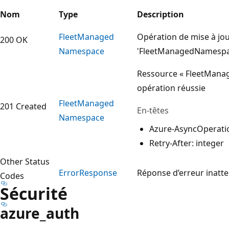
Nom
Type
Description
Fleet
Managed
Opération de mise à jou
200 OK
Namespace
'FleetManagedNamespac
Ressource « FleetMana
opération réussie
Fleet
Managed
201 Created
En-têtes
Namespace
Azure-AsyncOperatio
Retry-After: integer
Other Status
Error
Response
Réponse d’erreur inatt
Codes
Sécurité
azure_auth