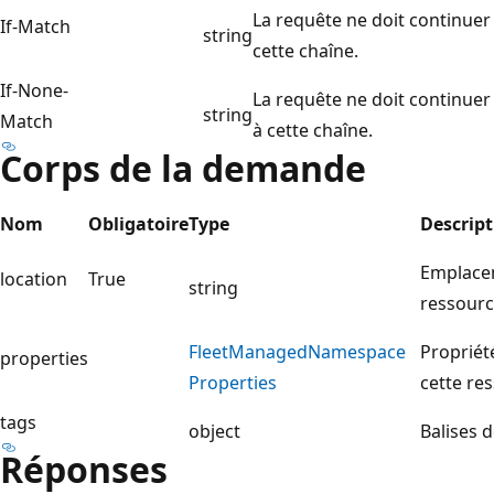
La requête ne doit continuer
If-Match
string
cette chaîne.
If-None-
La requête ne doit continuer
string
Match
à cette chaîne.
Corps de la demande
Nom
Obligatoire
Type
Descript
Emplacem
location
True
string
ressour
Fleet
Managed
Namespace
Propriét
properties
Properties
cette re
tags
object
Balises 
Réponses