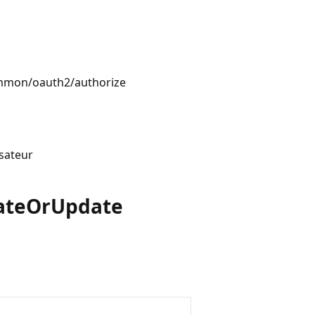
ommon/oauth2/authorize
isateur
ate
OrUpdate