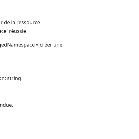
r de la ressource
e' réussie
gedNamespace » créer une
n: string
endue.