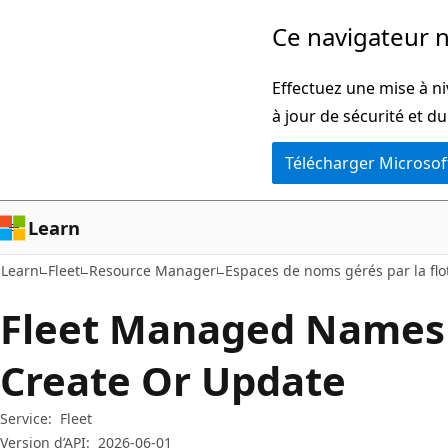
Passer
Passer
Ce navigateur n
directement
à
au
la
Effectuez une mise à ni
contenu
navigation
à jour de sécurité et d
principal
dans
Télécharger Microsof
la
page
Learn
Learn
Fleet
Resource Manager
Espaces de noms gérés par la flo
Fleet Managed Namesp
Create Or Update
Service:
Fleet
Version d’API:
2026-06-01