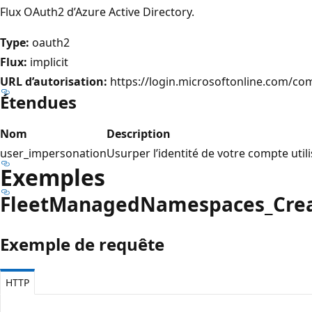
Flux OAuth2 d’Azure Active Directory.
Type:
oauth2
Flux:
implicit
URL d’autorisation:
https://login.microsoftonline.com/c
Étendues
Nom
Description
user_impersonation
Usurper l’identité de votre compte util
Exemples
Fleet
Managed
Namespaces_Cre
Exemple de requête
HTTP