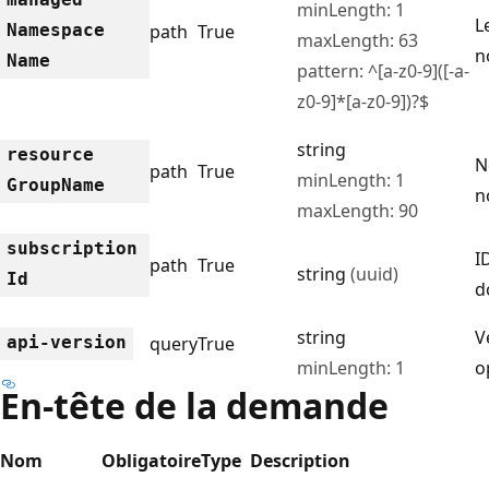
minLength: 1
L
Namespace
path
True
maxLength: 63
n
Name
pattern: ^[a-z0-9]([-a-
z0-9]*[a-z0-9])?$
string
resource
N
path
True
minLength: 1
Group
Name
n
maxLength: 90
subscription
I
path
True
string
(uuid)
Id
d
string
V
api-version
query
True
minLength: 1
o
En-tête de la demande
Nom
Obligatoire
Type
Description