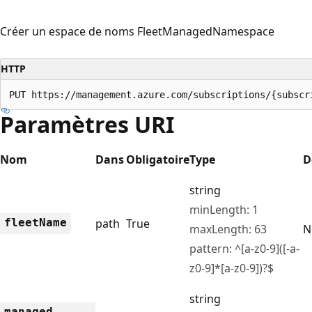
Créer un espace de noms FleetManagedNamespace
HTTP
PUT https://management.azure.com/subscriptions/{subscr
Paramètres URI
Nom
Dans
Obligatoire
Type
D
string
minLength: 1
fleet
Name
path
True
maxLength: 63
N
pattern: ^[a-z0-9]([-a-
z0-9]*[a-z0-9])?$
string
managed