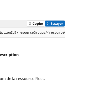
Copier
Essayer
iptionId}/resourceGroups/{resourceGroupName}/providers/M
escription
om de la ressource Fleet.