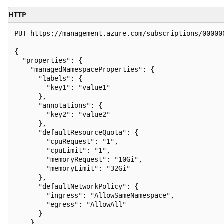
HTTP
PUT https://management.azure.com/subscriptions/00000
{

  "properties": {

    "managedNamespaceProperties": {

      "labels": {

        "key1": "value1"

      },

      "annotations": {

        "key2": "value2"

      },

      "defaultResourceQuota": {

        "cpuRequest": "1",

        "cpuLimit": "1",

        "memoryRequest": "10Gi",

        "memoryLimit": "32Gi"

      },

      "defaultNetworkPolicy": {

        "ingress": "AllowSameNamespace",

        "egress": "AllowAll"

      }

    },
