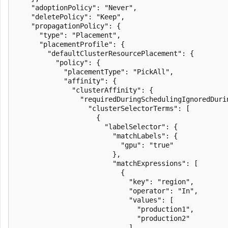
    "adoptionPolicy": "Never",

    "deletePolicy": "Keep",

    "propagationPolicy": {

      "type": "Placement",

      "placementProfile": {

        "defaultClusterResourcePlacement": {

          "policy": {

            "placementType": "PickAll",

            "affinity": {

              "clusterAffinity": {

                "requiredDuringSchedulingIgnoredDurin
                  "clusterSelectorTerms": [

                    {

                      "labelSelector": {

                        "matchLabels": {

                          "gpu": "true"

                        },

                        "matchExpressions": [

                          {

                            "key": "region",

                            "operator": "In",

                            "values": [

                              "production1",

                              "production2"

                            ]
