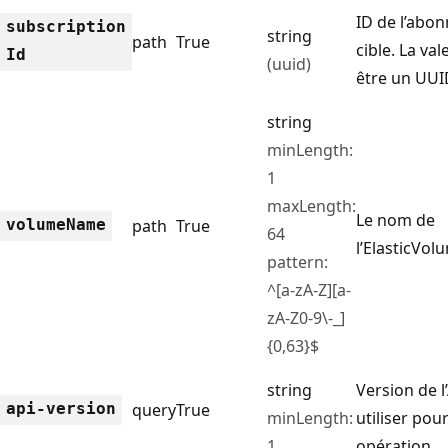
ID de l’abo
subscription
string
path
True
cible. La val
Id
(uuid)
être un UUI
string
minLength:
1
maxLength:
Le nom de
volume
Name
path
True
64
l’ElasticVol
pattern:
^[a-zA-Z][a-
zA-Z0-9\-_]
{0,63}$
string
Version de l
api-version
query
True
minLength:
utiliser pou
1
opération.