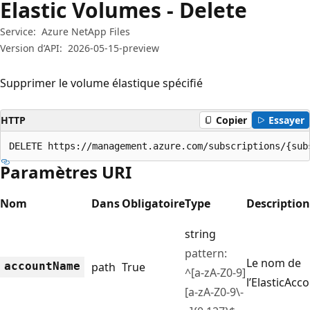
Elastic Volumes - Delete
Service:
Azure NetApp Files
Version d’API:
2026-05-15-preview
Supprimer le volume élastique spécifié
HTTP
Copier
Essayer
DELETE https://management.azure.com/subscriptions/{sub
Paramètres URI
Nom
Dans
Obligatoire
Type
Description
string
pattern:
Le nom de
account
Name
path
True
^[a-zA-Z0-9]
l’ElasticAcc
[a-zA-Z0-9\-