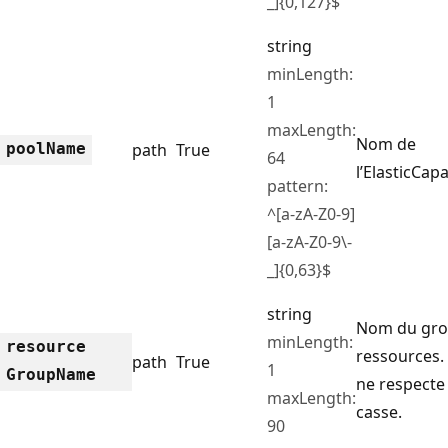
_]{0,127}$
string
minLength:
1
maxLength:
Nom de
pool
Name
path
True
64
l’ElasticCap
pattern:
^[a-zA-Z0-9]
[a-zA-Z0-9\-
_]{0,63}$
string
Nom du gro
minLength:
resource
ressources.
path
True
1
Group
Name
ne respecte 
maxLength:
casse.
90