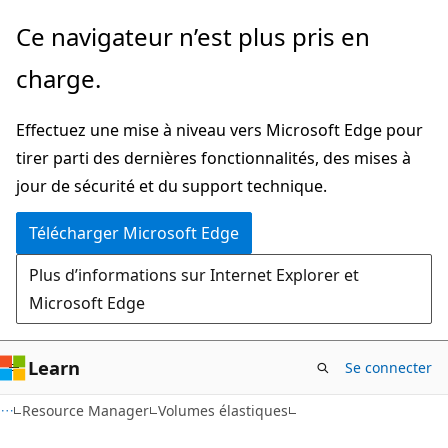
Passer
Passer
Ce navigateur n’est plus pris en
directement
à
charge.
au
la
contenu
navigation
Effectuez une mise à niveau vers Microsoft Edge pour
principal
dans
tirer parti des dernières fonctionnalités, des mises à
la
jour de sécurité et du support technique.
page
Télécharger Microsoft Edge
Plus d’informations sur Internet Explorer et
Microsoft Edge
Learn
Se connecter
Resource Manager
Volumes élastiques