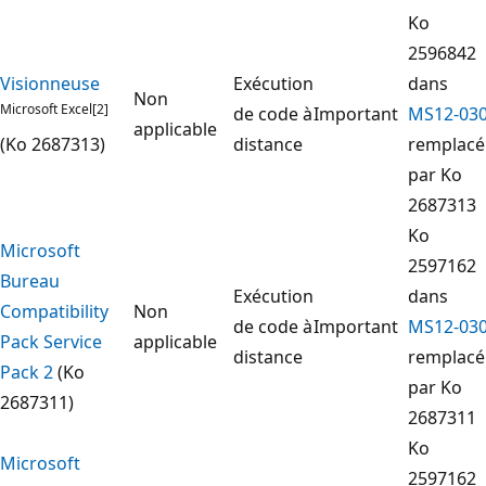
Ko
2596842
Visionneuse
Exécution
dans
Non
Microsoft Excel[2]
de code à
Important
MS12-03
applicable
(Ko 2687313)
distance
remplacé
par Ko
2687313
Ko
Microsoft
2597162
Bureau
Exécution
dans
Compatibility
Non
de code à
Important
MS12-03
Pack Service
applicable
distance
remplacé
Pack 2
(Ko
par Ko
2687311)
2687311
Ko
Microsoft
2597162