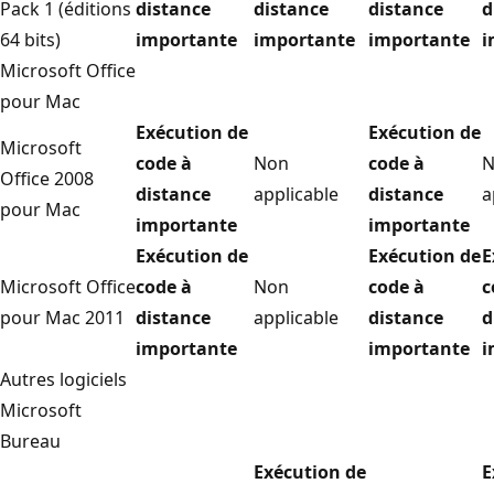
Pack 1 (éditions
distance
distance
distance
d
64 bits)
importante
importante
importante
i
Microsoft Office
pour Mac
Exécution de
Exécution de
Microsoft
code à
Non
code à
N
Office 2008
distance
applicable
distance
a
pour Mac
importante
importante
Exécution de
Exécution de
E
Microsoft Office
code à
Non
code à
c
pour Mac 2011
distance
applicable
distance
d
importante
importante
i
Autres logiciels
Microsoft
Bureau
Exécution de
E