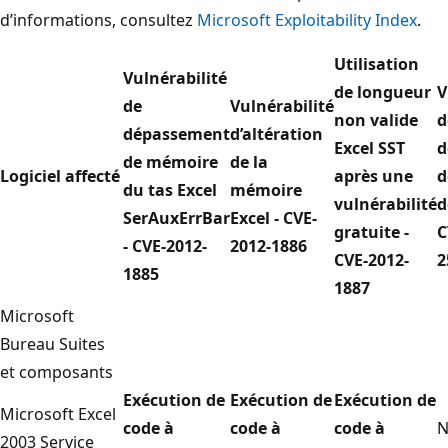
d’informations, consultez
Microsoft Exploitability Index
.
Utilisation
Vulnérabilité
de longueur
V
de
Vulnérabilité
non valide
d
dépassement
d’altération
Excel SST
d
de mémoire
de la
Logiciel affecté
après une
d
du tas Excel
mémoire
vulnérabilité
d
SerAuxErrBar
Excel - CVE-
gratuite -
C
- CVE-2012-
2012-1886
CVE-2012-
2
1885
1887
Microsoft
Bureau Suites
et composants
Exécution de
Exécution de
Exécution de
Microsoft Excel
code à
code à
code à
N
2003 Service