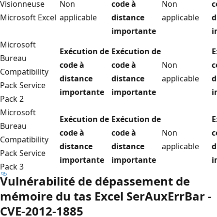
Visionneuse
Non
code à
Non
c
Microsoft Excel
applicable
distance
applicable
d
importante
i
Microsoft
Exécution de
Exécution de
E
Bureau
code à
code à
Non
c
Compatibility
distance
distance
applicable
d
Pack Service
importante
importante
i
Pack 2
Microsoft
Exécution de
Exécution de
E
Bureau
code à
code à
Non
c
Compatibility
distance
distance
applicable
d
Pack Service
importante
importante
i
Pack 3
Vulnérabilité de dépassement de
mémoire du tas Excel SerAuxErrBar -
CVE-2012-1885