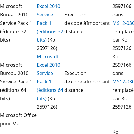
Microsoft
Excel 2010
2597166
Bureau 2010
Service
Exécution
dans
Service Pack 1
Pack 1
de code à
Important
MS12-03
(éditions 32
(éditions 32
distance
remplacé
bits)
bits)
(Ko
par Ko
2597126)
2597126
Microsoft
Ko
Microsoft
Excel 2010
2597166
Bureau 2010
Service
Exécution
dans
Service Pack 1
Pack 1
de code à
Important
MS12-03
(éditions 64
(éditions 64
distance
remplacé
bits)
bits)
(Ko
par Ko
2597126)
2597126
Microsoft Office
pour Mac
Ko