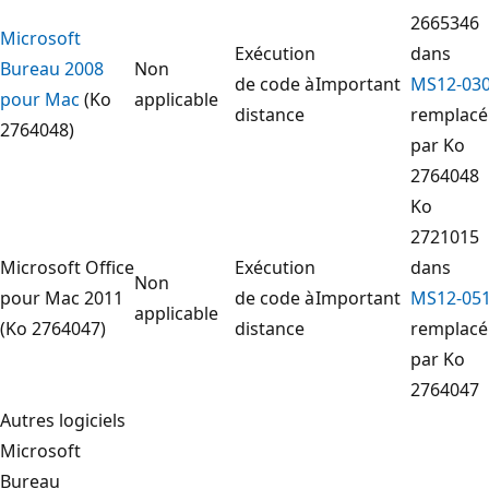
2665346
Microsoft
Exécution
dans
Bureau 2008
Non
de code à
Important
MS12-03
pour Mac
(Ko
applicable
distance
remplacé
2764048)
par Ko
2764048
Ko
2721015
Microsoft Office
Exécution
dans
Non
pour Mac 2011
de code à
Important
MS12-05
applicable
(Ko 2764047)
distance
remplacé
par Ko
2764047
Autres logiciels
Microsoft
Bureau