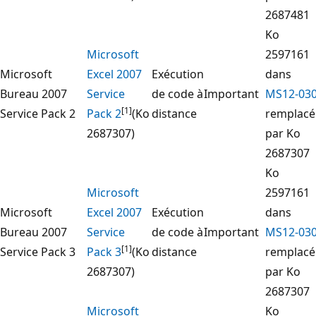
2687481
Ko
Microsoft
2597161
Microsoft
Excel 2007
Exécution
dans
Bureau 2007
Service
de code à
Important
MS12-03
[1]
Service Pack 2
Pack 2
(Ko
distance
remplacé
2687307)
par Ko
2687307
Ko
Microsoft
2597161
Microsoft
Excel 2007
Exécution
dans
Bureau 2007
Service
de code à
Important
MS12-03
[1]
Service Pack 3
Pack 3
(Ko
distance
remplacé
2687307)
par Ko
2687307
Microsoft
Ko