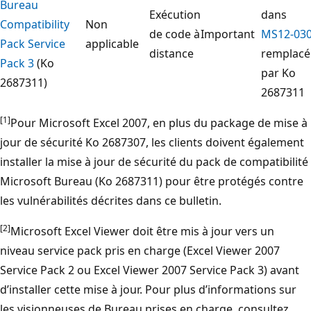
Bureau
Exécution
dans
Compatibility
Non
de code à
Important
MS12-03
Pack Service
applicable
distance
remplacé
Pack 3
(Ko
par Ko
2687311)
2687311
[1]
Pour Microsoft Excel 2007, en plus du package de mise à
jour de sécurité Ko 2687307, les clients doivent également
installer la mise à jour de sécurité du pack de compatibilité
Microsoft Bureau (Ko 2687311) pour être protégés contre
les vulnérabilités décrites dans ce bulletin.
[2]
Microsoft Excel Viewer doit être mis à jour vers un
niveau service pack pris en charge (Excel Viewer 2007
Service Pack 2 ou Excel Viewer 2007 Service Pack 3) avant
d’installer cette mise à jour. Pour plus d’informations sur
les visionneuses de Bureau prises en charge, consultez