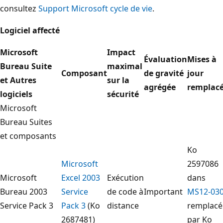
consultez
Support Microsoft cycle de vie
.
Logiciel affecté
Microsoft
Impact
Évaluation
Mises à
Bureau Suite
maximal
Composant
de gravité
jour
et Autres
sur la
agrégée
remplac
logiciels
sécurité
Microsoft
Bureau Suites
et composants
Ko
Microsoft
2597086
Microsoft
Excel 2003
Exécution
dans
Bureau 2003
Service
de code à
Important
MS12-03
Service Pack 3
Pack 3
(Ko
distance
remplacé
2687481)
par Ko