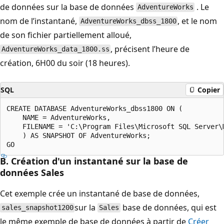
de données sur la base de données
. Le
AdventureWorks
nom de l’instantané,
, et le nom
AdventureWorks_dbss_1800
de son fichier partiellement alloué,
, précisent l’heure de
AdventureWorks_data_1800.ss
création, 6H00 du soir (18 heures).
SQL
Copier
CREATE DATABASE AdventureWorks_dbss1800 ON (

    NAME = AdventureWorks,

    FILENAME = 'C:\Program Files\Microsoft SQL Server\
    ) AS SNAPSHOT OF AdventureWorks;

B. Création d'un instantané sur la base de
données Sales
Cet exemple crée un instantané de base de données,
sur la
base de données, qui est
sales_snapshot1200
Sales
le même exemple de base de données à partir de
Créer