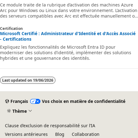
Ce module traite de la rubrique d’activation des machines Azure
Arc pour Windows ou Linux dans votre environnement. L’activation
des serveurs compatibles avec Arc est effectuée manuellement ou
à l’aide d’une méthode automatisée avec un script de modèle
fourni.
Certification
Microsoft Certifié : Administrateur d'Identité et d'Accès Associé
- Certifications
Expliquez les fonctionnalités de Microsoft Entra ID pour
moderniser des solutions d’identité, implémenter des solutions
hybrides et une gouvernance des identités.
Last updated on
19/06/2026
Français
Vos choix en matière de confidentialité
Thème
Clause d’exclusion de responsabilité sur l’IA
Versions antérieures
Blog
Collaboration