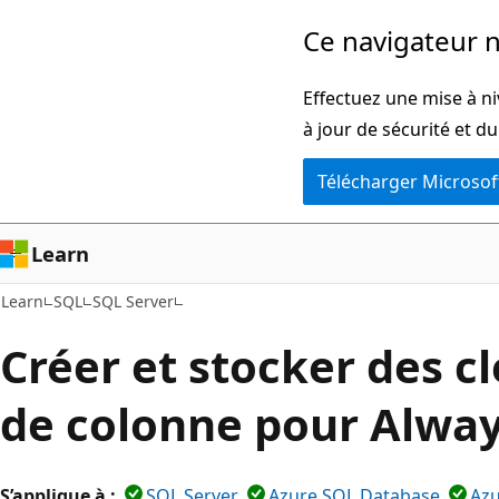
Passer
Ce navigateur n
directement
au
Effectuez une mise à ni
contenu
à jour de sécurité et d
principal
Télécharger Microsof
Learn
Learn
SQL
SQL Server
Créer et stocker des cl
de colonne pour Alwa
S’applique à :
SQL Server
Azure SQL Database
Azu