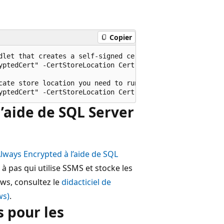
Copier
dlet that creates a self-signed certificate. The below e
yptedCert" -CertStoreLocation Cert:CurrentUser\My -KeyEx
cate store location you need to run the cmdlet as an admi
l’aide de SQL Server
Always Encrypted à l’aide de SQL
 à pas qui utilise SSMS et stocke les
ws, consultez le
didacticiel de
ws)
.
s pour les