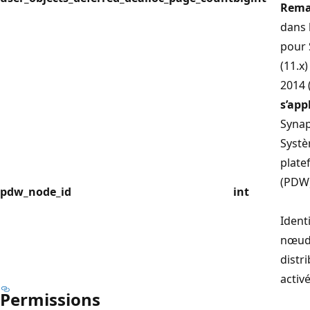
Rema
dans 
pour 
(11.x
2014 (
s’app
Synap
Syst
plate
(PDW
pdw_node_id
int
Ident
nœud 
distr
activé
Permissions