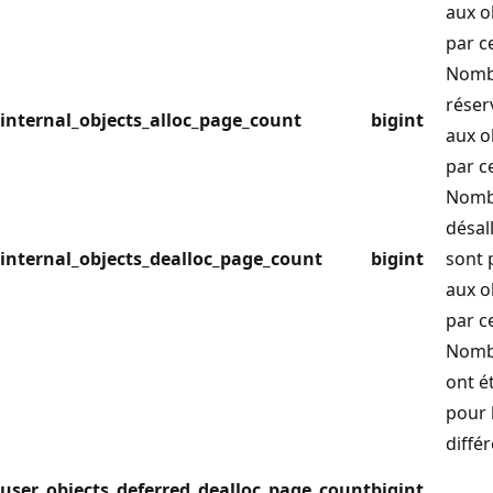
aux o
par c
Nomb
réser
internal_objects_alloc_page_count
bigint
aux o
par c
Nomb
désal
internal_objects_dealloc_page_count
bigint
sont 
aux o
par c
Nomb
ont é
pour 
différ
user_objects_deferred_dealloc_page_count
bigint