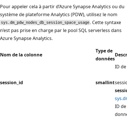
Pour appeler cela à partir d’Azure Synapse Analytics ou du
système de plateforme Analytics (PDW), utilisez le nom
. Cette syntaxe
sys.dm_pdw_nodes_db_session_space_usage
n’est pas prise en charge par le pool SQL serverless dans
Azure Synapse Analytics.
Type de
Nom de la colonne
Descr
données
ID de
session_id
smallint
sessi
sessi
sys.d
ID de
donn