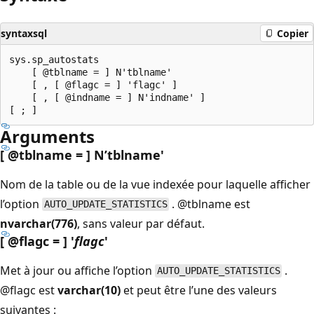
syntaxsql
Copier
sys.sp_autostats

    [ @tblname = ] N'tblname'

    [ , [ @flagc = ] 'flagc' ]

    [ , [ @indname = ] N'indname' ]

Arguments
[ @tblname = ] N’tblname
'
Nom de la table ou de la vue indexée pour laquelle afficher
l’option
.
@tblname est
AUTO_UPDATE_STATISTICS
nvarchar(776)
, sans valeur par défaut.
[ @flagc = ] '
flagc
'
Met à jour ou affiche l’option
.
AUTO_UPDATE_STATISTICS
@flagc est
varchar(10)
et peut être l’une des valeurs
suivantes :