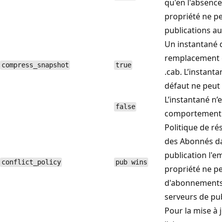
qu'en l'absence
propriété ne pe
publications au
Un instantané 
remplacement e
compress_snapshot
true
.cab. L’instant
défaut ne peut
L’instantané n’
false
comportement p
Politique de ré
des Abonnés da
publication l'e
conflict_policy
pub wins
propriété ne pe
d'abonnements 
serveurs de pub
Pour la mise à 