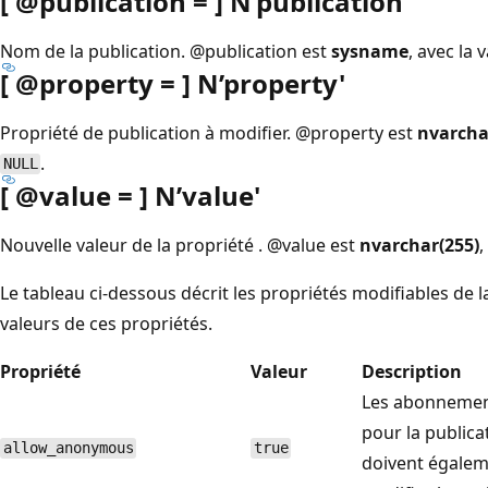
[ @publication = ] N’publication
'
Nom de la publication.
@publication est
sysname
, avec la
[ @property = ] N’property
'
Propriété de publication à modifier.
@property est
nvarcha
.
NULL
[ @value = ] N’value
'
Nouvelle valeur de la propriété .
@value est
nvarchar(255)
,
Le tableau ci-dessous décrit les propriétés modifiables de la 
valeurs de ces propriétés.
Propriété
Valeur
Description
Les abonnemen
pour la public
allow_anonymous
true
doivent égalem