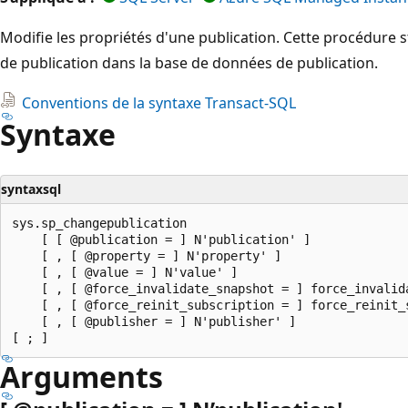
Modifie les propriétés d'une publication. Cette procédure s
de publication dans la base de données de publication.
Conventions de la syntaxe Transact-SQL
Syntaxe
syntaxsql
sys.sp_changepublication

    [ [ @publication = ] N'publication' ]

    [ , [ @property = ] N'property' ]

    [ , [ @value = ] N'value' ]

    [ , [ @force_invalidate_snapshot = ] force_invalida
    [ , [ @force_reinit_subscription = ] force_reinit_s
    [ , [ @publisher = ] N'publisher' ]

Arguments