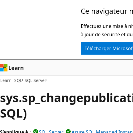
Passer
Ce navigateur n
directement
au
Effectuez une mise à ni
contenu
à jour de sécurité et d
principal
Télécharger Microsof
Learn
Learn
SQL
SQL Server
sys.sp_changepublicat
SQL)
S’applique à :
SQL Server
Azure SQL Managed Instan