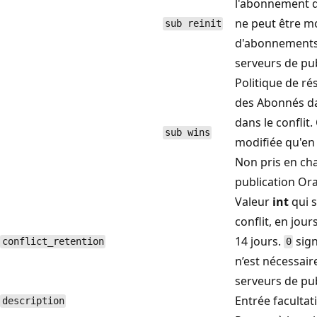
l'abonnement do
ne peut être mo
sub reinit
d'abonnements 
serveurs de pub
Politique de ré
des Abonnés da
dans le conflit
sub wins
modifiée qu'en
Non pris en ch
publication Ora
Valeur
int
qui s
conflit, en jour
14 jours.
sign
conflict_retention
0
n’est nécessair
serveurs de pub
Entrée facultati
description