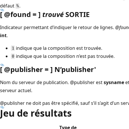
défaut
.
%
[ @found = ]
trouvé
SORTIE
Indicateur permettant d’indiquer le retour de lignes.
@foun
int
.
indique que la composition est trouvée.
1
indique que la composition n’est pas trouvée.
0
[ @publisher = ] N’publisher
'
Nom du serveur de publication.
@publisher est
sysname
et
serveur actuel.
@publisher ne doit pas être spécifié, sauf s’il s’agit d’un se
Jeu de résultats
Type de