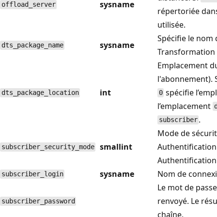
sysname
offload_server
répertoriée da
utilisée.
Spécifie le nom
sysname
dts_package_name
Transformation 
Emplacement du 
l'abonnement). S
int
spécifie l’em
dts_package_location
0
l’emplacement
.
subscriber
Mode de sécurit
smallint
Authentificatio
subscriber_security_mode
Authentification
sysname
Nom de connexio
subscriber_login
Le mot de passe 
renvoyé. Le rés
subscriber_password
chaîne.