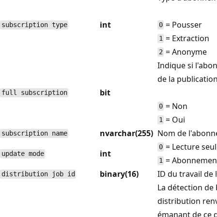
int
= Pousser
subscription type
0
= Extraction
1
= Anonyme
2
Indique si l'abo
de la publication
bit
full subscription
= Non
0
= Oui
1
nvarchar(255)
Nom de l'abonn
subscription name
= Lecture seu
0
int
update mode
= Abonnement 
1
binary(16)
ID du travail de 
distribution job id
La détection de 
distribution ren
émanant de ce d