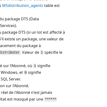
ns
MSdistribution_agents
table est
 du package DTS (Data
Services).
package DTS (si un lot est affecté à
’il existe un package, une valeur de
placement du package à
. Valeur de
spécifie le
distributor
1
é sur l’Abonné, où
signifie
1
n Windows, et
signifie
0
 SQL Server.
n sur l’Abonné.
réel de l'Abonné n'est jamais
ultat est masqué par une
******