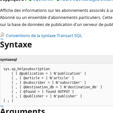
Affiche des informations sur les abonnements associés à une
Abonné ou un ensemble d'abonnements particuliers. Cette
sur la base de données de publication d'un serveur de publ
Conventions de la syntaxe Transact-SQL
Syntaxe
syntaxsql
sys.sp_helpsubscription

    [ [ @publication = ] N'publication' ]

    [ , [ @article = ] N'article' ]

    [ , [ @subscriber = ] N'subscriber' ]

    [ , [ @destination_db = ] N'destination_db' ]

    [ , [ @found = ] found OUTPUT ]

    [ , [ @publisher = ] N'publisher' ]

Arguments