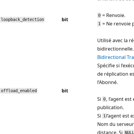
= Renvoie.
0
bit
loopback_detection
= Ne renvoie 
1
Utilisé avec la r
bidirectionnelle
Bidirectional Tr
Spécifie si l’ex
de réplication e
l’Abonné.
bit
offload_enabled
Si
, l’agent es
0
publication.
Si
l’agent est 
1
Nom du serveur a
distance. Si
NUL