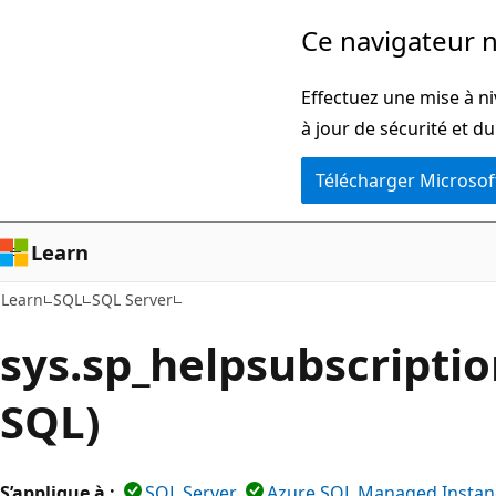
Passer
Ce navigateur n
directement
au
Effectuez une mise à ni
contenu
à jour de sécurité et d
principal
Télécharger Microsof
Learn
Learn
SQL
SQL Server
sys.sp_helpsubscriptio
SQL)
S’applique à :
SQL Server
Azure SQL Managed Instan