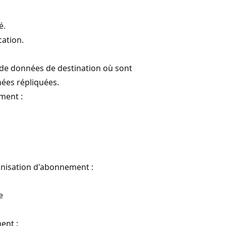
é.
cation.
de données de destination où sont
nées répliquées.
ment :
nisation d'abonnement :
e
ent :