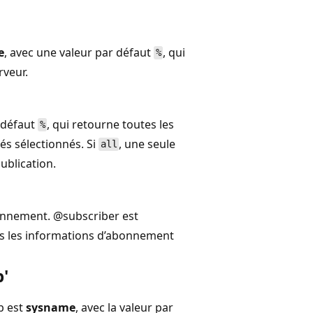
e
, avec une valeur par défaut
, qui
%
rveur.
r défaut
, qui retourne toutes les
%
s sélectionnés. Si
, une seule
all
ublication.
bonnement.
@subscriber est
es les informations d’abonnement
b
'
b est
sysname
, avec la valeur par